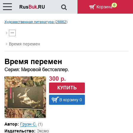
0
Rus
Buk
.RU
Корзина
Художественная литература (28862)
Время перемен
Время перемен
Серия: Мировой бестселлер.
300 р.
КУПИТЬ
В корзину 0
Автор:
Груэн С.
(1)
Издательство:
Эксмо