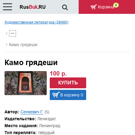
0
Rus
Buk
.RU
Корзина
Художественная литература (28480)
Камо грядеши
Камо грядеши
100 р.
КУПИТЬ
В корзину 0
Автор:
Сенкевич Г.
(5)
Издательство:
Лениздат.
Место издания:
Ленинград
Тип переплёта:
твёрдый