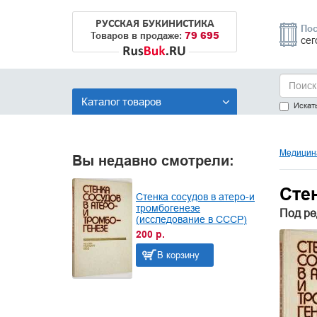
РУССКАЯ БУКИНИСТИКА
Пос
79 695
Товаров в продаже:
сег
Каталог товаров
Искать
Медицина
Вы недавно смотрели:
Сте
Стенка сосудов в атеро-и
тромбогенезе
Под ре
(исследование в СССР)
200 р.
В корзину