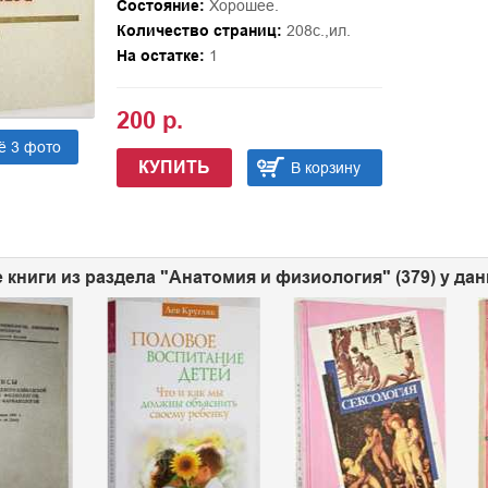
Состояние:
Хорошее.
Количество страниц:
208с.,ил.
На остатке:
1
200 р.
ё 3 фото
КУПИТЬ
В корзину
 книги из раздела "Анатомия и физиология" (379) у да