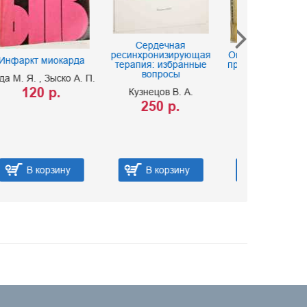
Интенсивн
Сердечная
при инф
ресинхронизирующая
Ошибки и опасности в
забол
терапия: избранные
практике переливания
Пэу
вопросы
крови
П.
30
Кузнецов В. А.
Беленький Д.
250 р.
250 р.
В корзину
В корзину
В 