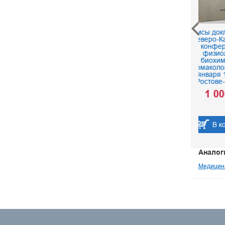
Тезисы докладов на VI
Поло
Северо-Кавказской
Что
конференции
об
физиологов,
биохимиков и
фармакологов 27 – 31
января 1941 г. в
Ростове-на-Дону
1 000 р.
В корзину
Аналог
Медицин