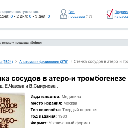
ледние поступления:
Все
Подпис
одня:
0
• 2 дня:
0
• 3 дня:
0
продавцы
(17)
на расс
 только у продавца «
Solmo
»
Стенка сосудов в атеро-и т
 (5824)
Анатомия и физиология (379)
нка сосудов в атеро-и тромбогенезе
д. Е.Чазова и В.Смирнова .
Издательство:
Медицина.
Место издания:
Москва
Тип переплёта:
Твердый переплет.
Год издания:
1983
Формат:
Увеличенный формат.