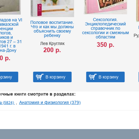
Сексология.
вое воспитание.
Энциклопедический
 и как мы должны
Инфаркт миокарда
справочник по
ъяснить своему
сексологии и смежным
ребенку
Руда М. Я.
Зыско А. 
областям
120 р.
Лев Кругляк
350 р.
200 р.
В корзину
В корзину
В корзину
ичные книги смотрите в разделах:
Анатомия и физиология (379)
а (5824)