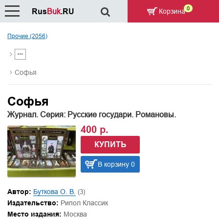
0
Rus
Buk
.RU
Корзина
Прочие (2056)
Софья
Софья
Журнал. Серия: Русские государи. Романовы.
400 р.
КУПИТЬ
В корзину 0
Автор:
Буткова О. В.
(3)
Издательство:
Рипол Классик
Место издания:
Москва