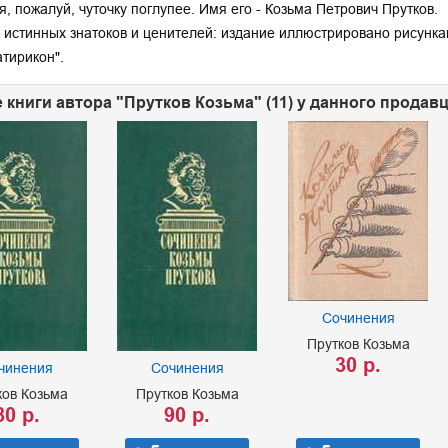
тя, пожалуй, чуточку поглупее. Имя его - Козьма Петрович Прутков.
я истинных знатоков и ценителей: издание иллюстрировано рисунк
атирикон".
 книги автора "Прутков Козьма" (11) у данного продав
Сочинения
Прутков Козьма
30 р.
чинения
Сочинения
ков Козьма
Прутков Козьма
80 р.
90 р.