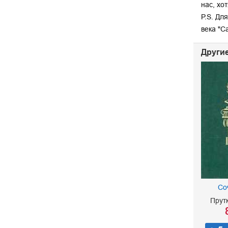
нас, хо
P.S. Дл
века "С
Другие
Со
Прут