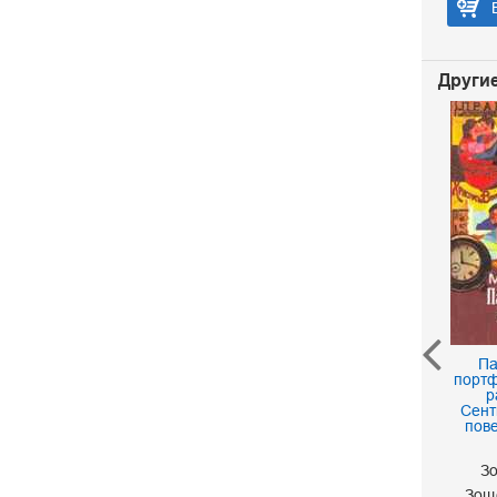
Другие
От веселого... до
Па
смешных
портф
р
Французов Л.
Сент
190 р.
пов
З
Зощ