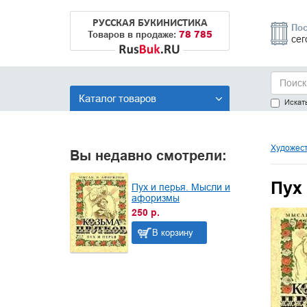
РУССКАЯ БУКИНИСТИКА
Пос
78 785
Товаров в продаже:
сег
Каталог товаров
Искать
Художест
Вы недавно смотрели:
Пух
Пух и перья. Мысли и
афоризмы
250 р.
В корзину