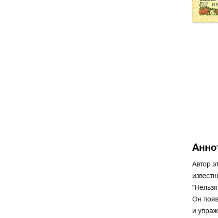
Анно
Автор э
известн
"Нельзя
Он появ
и упраж