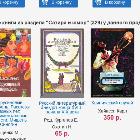
В корзину
В корзину
В корзину
 книги из раздела "Сатира и юмор" (329) у данного про
русиновый
Клинический случай
Русский литературный
ель. Рассказы
анекдот конца XVIII -
Хайасен Карл
азных лет.
начала XIX века
иментальные
350 р.
ести. Мишель
Ред. Курганов Е.
Синягин
Охотин Н.
65 р.
ощенко М.
енко Михаил