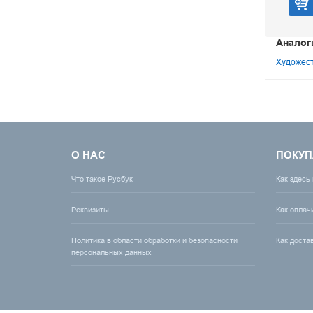
Аналог
Художест
О НАС
ПОКУП
Что такое Русбук
Как здесь
Реквизиты
Как оплач
Политика в области обработки и безопасности
Как доста
персональных данных