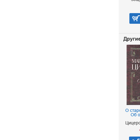
В корзину
Другие
О стар
Об 
Цицеро