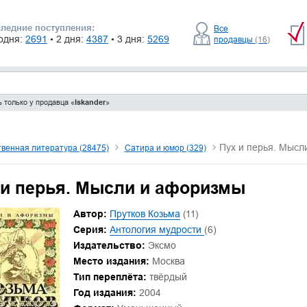
ледние поступления:
Все
одня:
2691
• 2 дня:
4387
• 3 дня:
5269
продавцы
(16)
 только у продавца «
Iskander
»
Пух и перья. Мысл
венная литература (28475)
Сатира и юмор (329)
 и перья. Мысли и афоризмы
Автор:
Прутков Козьма
(11)
Серия:
Антология мудрости
(6)
Издательство:
Эксмо
Место издания:
Москва
Тип переплёта:
твёрдый
Год издания:
2004