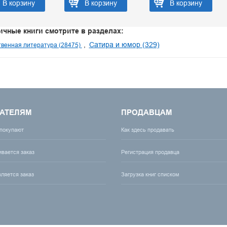
В корзину
В корзину
В корзину
ичные книги смотрите в разделах:
Сатира и юмор (329)
венная литература (28475)
АТЕЛЯМ
ПРОДАВЦАМ
 покупают
Как здесь продавать
ивается заказ
Регистрация продавца
вляется заказ
Загрузка книг списком