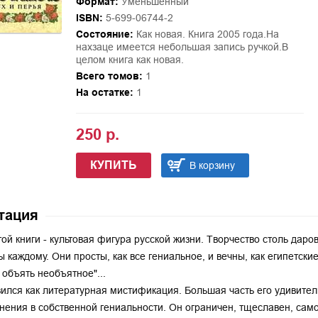
Формат:
Уменьшенный
ISBN:
5-699-06744-2
Состояние:
Как новая. Книга 2005 года.На
нахзаце имеется небольшая запись ручкой.В
целом книга как новая.
Всего томов:
1
На остатке:
1
250 р.
КУПИТЬ
В корзину
тация
той книги - культовая фигура русской жизни. Творчество столь даро
ы каждому. Они просты, как все гениальное, и вечны, как египетские
 объять необъятное"...
ился как литературная мистификация. Большая часть его удивител
нения в собственной гениальности. Он ограничен, тщеславен, сам