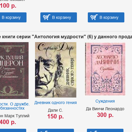
100 р.
В корзину
В корзину
В корзину
 книги серии "Антология мудрости" (6) у данного прод
Суждения
Дневник одного гения
ости. О дружбе.
обязанностях
Да Винчи Леонардо
Дали С.
300 р.
150 р.
н Марк Туллий
400 р.