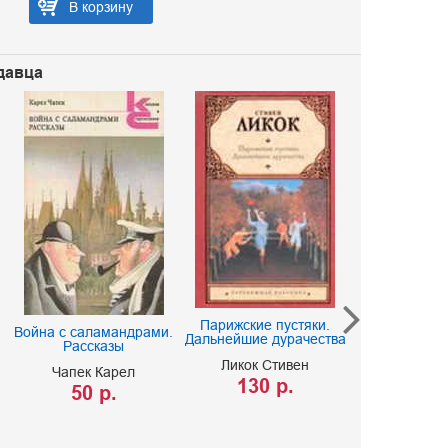
В корзину
давца
Парижские пустяки.
Византи
Война с саламандрами.
Дальнейшие дурачества
сатирически
Рассказы
Ликок Стивен
75 
Чапек Карел
130 р.
50 р.