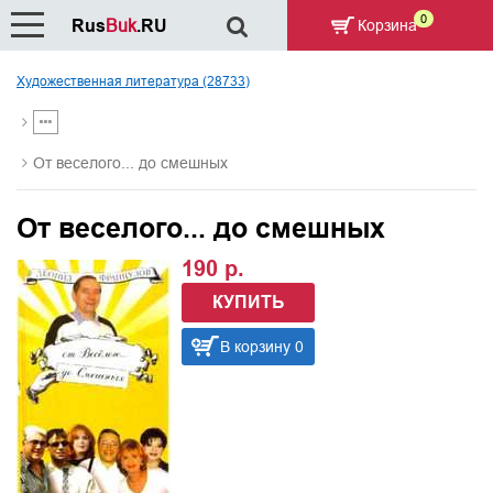
0
Rus
Buk
.RU
Корзина
Художественная литература (28733)
От веселого... до смешных
От веселого... до смешных
190 р.
КУПИТЬ
В корзину 0