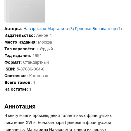
Авторы:
Наваррская Маргарита
(3)
Деперье Бонавантюр
(1)
Издательство:
Анион-1
Место издания:
Москва
Тип переплёта:
твёрдый
Год издания:
1991
Формат:
Стандартный
ISBN:
5-87686-064-6
Состояние:
Как новая.
Всего томов:
1
На остатке:
1
Аннотация
В книгу вошли произведения талантливых французских
писателей XVI в. Бонавантюра Деперье и французской
принцессы Маргариты Наваррской, одной из первых ...