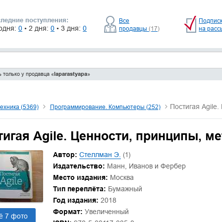
ледние поступления:
Все
Подпис
одня:
0
• 2 дня:
0
• 3 дня:
0
продавцы
(17)
на расс
 только у продавца «
laparastyapa
»
Постигая Agile
техника (5369)
Программирование. Компьютеры (252)
игая Agile. Ценности, принципы, м
Автор:
Стеллман Э.
(1)
Издательство:
Манн, Иванов и Фербер
Место издания:
Москва
Тип переплёта:
Бумажный
Год издания:
2018
Формат:
Увеличенный
ё 7 фото