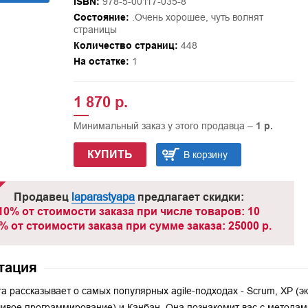
ISBN:
978-5-00117-035-8
Состояние:
.Очень хорошее, чуть волнят
страницы
Количество страниц:
448
На остатке:
1
1 870 р.
Минимальный заказ у этого продавца –
1 р.
КУПИТЬ
В корзину
Продавец
laparastyapa
предлагает скидки:
10% от стоимости заказа при числе товаров: 10
% от стоимости заказа при сумме заказа: 25000 р.
тация
га рассказывает о самых популярных agile-подходах - Scrum, ХР (
ивое программирование) и Канбан. Она познакомит вас с методам