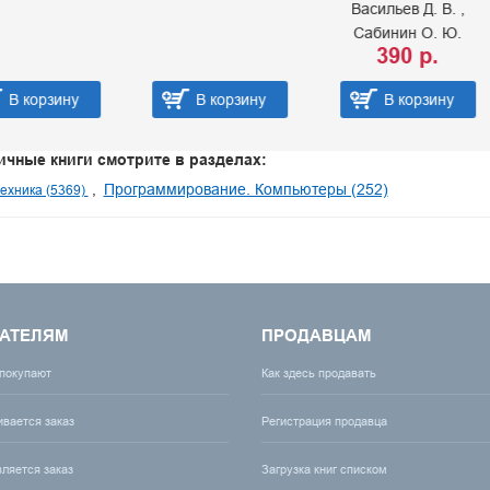
Васильев Д. В.
Сабинин О. Ю.
390 р.
В корзину
В корзину
В корзину
ичные книги смотрите в разделах:
Программирование. Компьютеры (252)
техника (5369)
АТЕЛЯМ
ПРОДАВЦАМ
 покупают
Как здесь продавать
ивается заказ
Регистрация продавца
вляется заказ
Загрузка книг списком