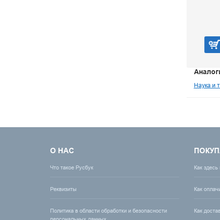
В корзину
Аналог
Наука и 
О НАС
ПОКУП
Что такое Русбук
Как здесь
Реквизиты
Как оплач
Политика в области обработки и безопасности
Как доста
персональных данных