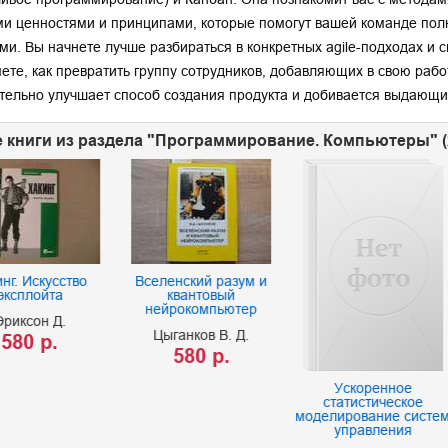
и ценностями и принципами, которые помогут вашей команде полн
ми. Вы начнете лучше разбираться в конкретных agile-подходах и с
ете, как превратить группу сотрудников, добавляющих в свою работ
тельно улучшает способ создания продукта и добивается выдающих
 книги из раздела "Программирование. Компьютеры" (
нг. Искусство
Вселенский разум и
эксплойта
квантовый
нейрокомпьютер
риксон Д.
Цыганков В. Д.
580 р.
580 р.
Ускоренное
статистическое
моделирование систе
управления