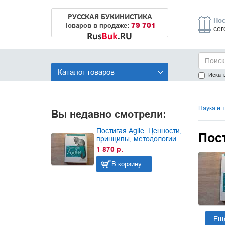
РУССКАЯ БУКИНИСТИКА
Пос
79 701
Товаров в продаже:
сег
Каталог товаров
Искать
Наука и 
Вы недавно смотрели:
Постигая Agile. Ценности,
Пост
принципы, методологии
1 870 р.
В корзину
Ещ