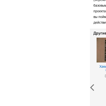
базовым
проекта
вы пойм
действи
Другие
Понятный Интернет
Хаки
Кирсанов Д.
Э
580 р.