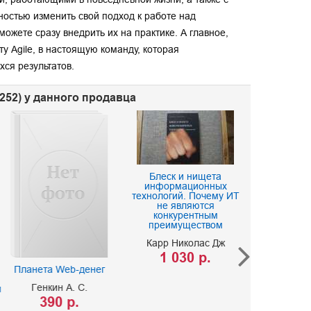
остью изменить свой подход к работе над
можете сразу внедрить их на практике. А главное,
у Agile, в настоящую команду, которая
ся результатов.
252) у данного продавца
Блеск и нищета
информационных
Изуч
технологий. Почему ИТ
программир
не являются
JavaSc
конкурентным
преимуществом
Робсон Э.
Карр Николас Дж
650 
1 030 р.
Планета Web-денег
Генкин А. С.
м
390 р.