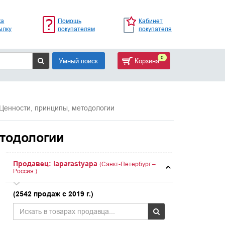
ка
Помощь
Кабинет
ылку
покупателям
покупателя
0
Умный поиск
Корзина
. Ценности, принципы, методологии
етодологии
Продавец: laparastyapa
(Санкт-Петербург –
Россия.)
(2542 продаж с 2019 г.)