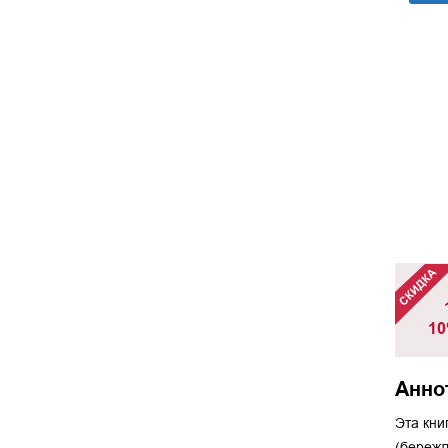
10
Анно
Эта кни
(бережл