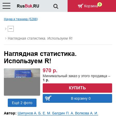
0
Rus
Buk
.RU
Корзина
Наука и техника (5288)
Наглядная статистика. Используем R!
Наглядная статистика.
Используем R!
970 р.
Минимальный заказ у этого продавца –
1 р.
КУПИТЬ
В корзину 0
Ещё 2 фото
Автор:
Шипунов А. Б. Е. М. Балдин П. А. Волкова А. И.