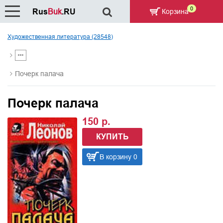
0
Rus
Buk
.RU
Корзина
Художественная литература (28548)
Почерк палача
Почерк палача
150 р.
КУПИТЬ
В корзину 0