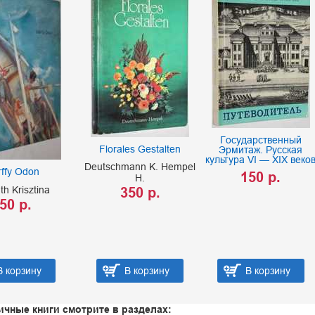
Государственный
Florales Gestalten
Эрмитаж. Русская
культура VI — XIX веко
Deutschmann K. Hempel
ffy Odon
150 р.
H.
th Krisztina
350 р.
50 р.
В корзину
В корзину
В корзину
ичные книги смотрите в разделах: