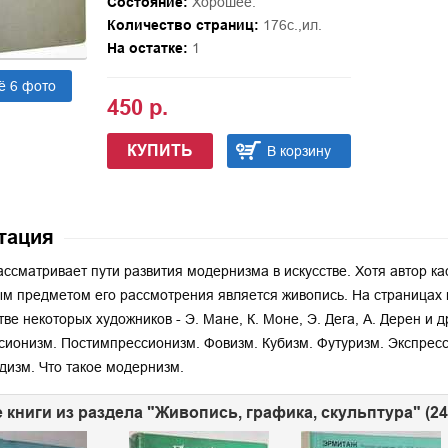
Состояние:
Хорошее.
Количество страниц:
176с.,ил.
На остатке:
1
ё 6 фото
450 р.
КУПИТЬ
В корзину
тация
ассматривает пути развития модернизма в искусстве. Хотя автор кас
м предметом его рассмотрения является живопись. На страницах 
тве некоторых художников - Э. Мане, К. Моне, Э. Дега, А. Дерен и 
ионизм. Постимпрессионизм. Фовизм. Кубизм. Футуризм. Экспрес
дизм. Что такое модернизм.
 книги из раздела "Живопись, графика, скульптура" (2