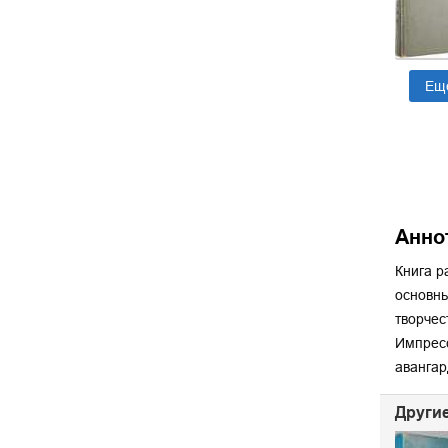
Ещ
Анно
Книга р
основны
творчес
Импресс
авангар
Другие