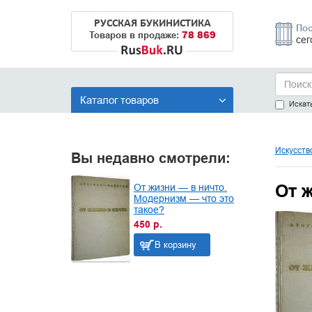
РУССКАЯ БУКИНИСТИКА
Пос
78 869
Товаров в продаже:
сег
Каталог товаров
Искать
Искусств
Вы недавно смотрели:
От 
От жизни — в ничто.
Модернизм — что это
такое?
450 р.
В корзину