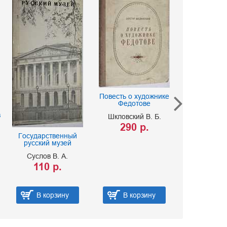
Повесть о художнике
Федотове
Николай Але
Добролю
в
Шкловский В. Б.
портре
290 р.
иллюстр
докуме
Государственный
русский музей
290 
Суслов В. А.
110 р.
В корзину
В корзину
В ко