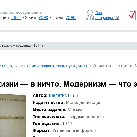
ледние поступления:
Все
одня:
2671
• 2 дня:
7390
• 3 дня:
7390
продавцы
(16)
 только у продавца «
Solmo
»
От жизни — в ничто. 
о (7298)
Живопись, графика, скульптура (2487)
жизни — в ничто. Модернизм — что э
Автор:
Шепетис Л.
(3)
Издательство:
Молодая гвардия.
Место издания:
Москва
Тип переплёта:
Твердый переплет.
Год издания:
1972
Формат:
Увеличенный формат.