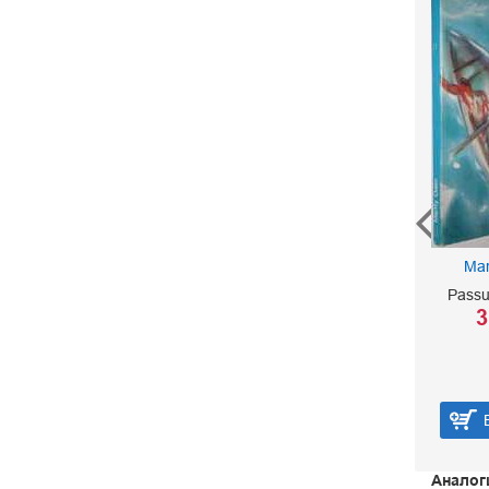
Olasz Reneszansz
Portrek. Портрет
итальянского
Mar
Ренессанса
Passu
Garas Klara
3
450 р.
В корзину
Аналог