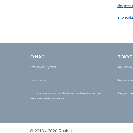
Искусств
Биографи
О НАС
ПОКУП
Что такое Русбук
Как здесь
Реквизиты
Как оплач
Политика в области обработки и безопасности
Как доста
персональных данных
© 2013 - 2026 Rusbuk