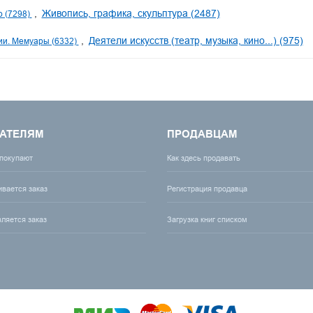
Живопись, графика, скульптура (2487)
о (7298)
Деятели искусств (театр, музыка, кино...) (975)
и. Мемуары (6332)
АТЕЛЯМ
ПРОДАВЦАМ
 покупают
Как здесь продавать
ивается заказ
Регистрация продавца
вляется заказ
Загрузка книг списком