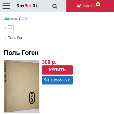
0
Rus
Buk
.RU
Корзина
Искусство (7298)
Поль Гоген
Поль Гоген
300 р.
КУПИТЬ
В корзину 0