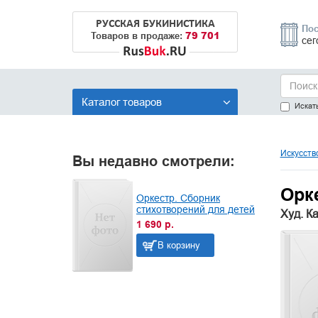
РУССКАЯ БУКИНИСТИКА
Пос
79 701
Товаров в продаже:
сег
Каталог товаров
Искать
Искусств
Вы недавно смотрели:
Орк
Оркестр. Сборник
стихотворений для детей
Худ. К
1 690 р.
В корзину