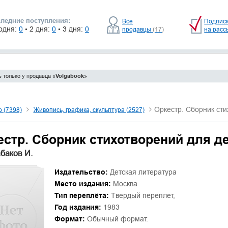
ледние поступления:
Все
Подпис
одня:
0
• 2 дня:
0
• 3 дня:
0
продавцы
(17)
на расс
 только у продавца «
Volgabook
»
Оркестр. Сборник сти
о (7398)
Живопись, графика, скульптура (2527)
естр. Сборник стихотворений для д
абаков И.
Издательство:
Детская литература
Место издания:
Москва
Тип переплёта:
Твердый переплет,
Год издания:
1983
Формат:
Обычный формат.