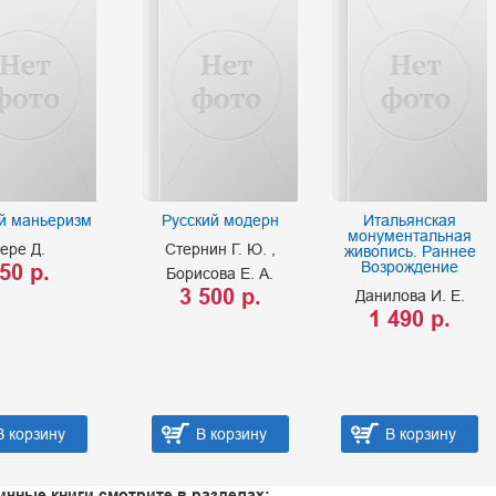
й маньеризм
Русский модерн
Итальянская
монументальная
ере Д.
Стернин Г. Ю.
живопись. Раннее
Возрождение
50 р.
Борисова Е. А.
3 500 р.
Данилова И. Е.
1 490 р.
В корзину
В корзину
В корзину
ичные книги смотрите в разделах: