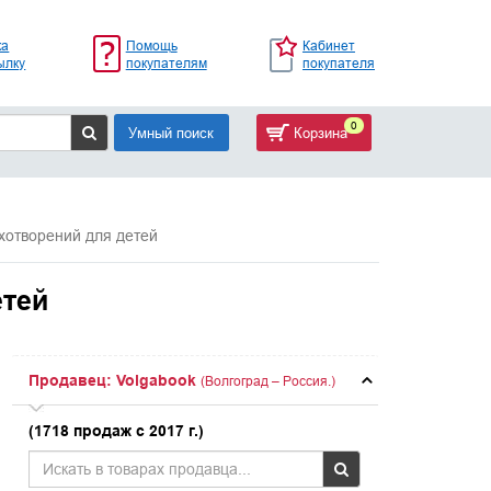
ка
Помощь
Кабинет
ылку
покупателям
покупателя
0
Умный поиск
Корзина
хотворений для детей
етей
Продавец: Volgabook
(Волгоград – Россия.)
(1718 продаж с 2017 г.)