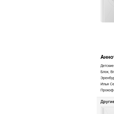
Анно
Детские
Блок, В
Эренбур
Илья Се
Прокофь
Другие