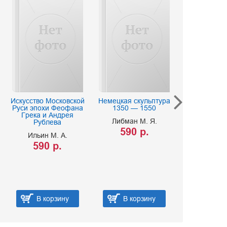
Искусство Московской
Немецкая скульптура
Садко
Руси эпохи Феофана
1350 — 1550
370 р
Грека и Андрея
Либман М. Я.
Рублева
590 р.
Ильин М. А.
590 р.
В корзину
В корзину
В корз