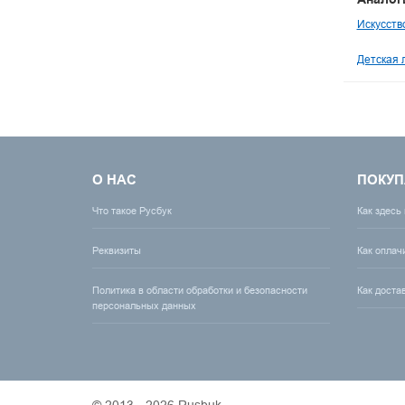
Искусств
Детская 
О НАС
ПОКУП
Что такое Русбук
Как здесь
Реквизиты
Как оплач
Политика в области обработки и безопасности
Как доста
персональных данных