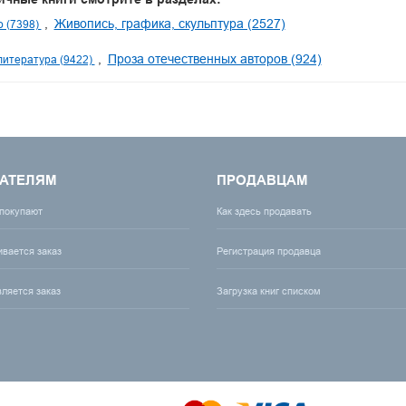
Живопись, графика, скульптура (2527)
о (7398)
Проза отечественных авторов (924)
литература (9422)
АТЕЛЯМ
ПРОДАВЦАМ
 покупают
Как здесь продавать
ивается заказ
Регистрация продавца
вляется заказ
Загрузка книг списком