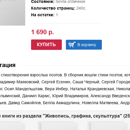
Состояние:
почти отличное
Количество страниц:
240с.
На остатке:
1
1 690 р.
КУПИТЬ
В корзину
тация
 стихотворения взрослых поэтов. В сборник вошли стихи поэтов, ко
ладимир Маяковский, Сергей Есенин, Саша Черный, Сергей Городе
г, Осип Мандельштам, Вера Инбер, Наталья Крандиевская, Никола
львинский, Даниил Хармс, Юрий Владимиров, Александр Введенски
ев, Давид Самойлов, Белла Ахмадулина, Новелла Матвеева, Андр
 книги из раздела "Живопись, графика, скульптура" (2