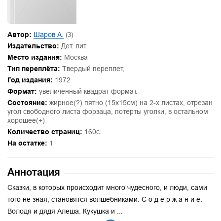
Автор:
Шаров А.
(3)
Издательство:
Дет. лит.
Место издания:
Москва
Тип переплёта:
Твердый переплет,
Год издания:
1972
Формат:
увеличенный квадрат формат.
Состояние:
жирное(?) пятно (15х15см) на 2-х листах, отрезан
угол свободного листа форзаца, потерты уголки, в остальном
хорошее(+)
Количество страниц:
160с.
На остатке:
1
Аннотация
Сказки, в которых происходит много чудесного, и люди, сами
того не зная, становятся волшебниками. С о д е р ж а н и е.
Володя и дядя Алеша. Кукушка и ...