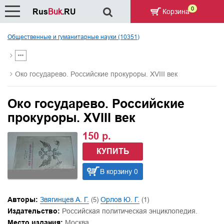
0
Rus
Buk
.RU
Корзина
Общественные и гуманитарные науки (10351)
Око государево. Российские прокуроры. XVIII век
Око государево. Российские
прокуроры. XVIII век
150 р.
КУПИТЬ
В корзину 0
Авторы:
Звягинцев А. Г.
(5)
Орлов Ю. Г.
(1)
Издательство:
Российская политическая энциклопедия.
Место издания:
Москва