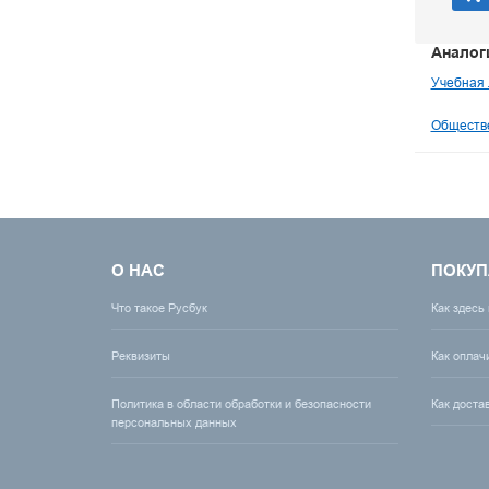
Аналог
Учебная 
Обществе
О НАС
ПОКУП
Что такое Русбук
Как здесь
Реквизиты
Как оплач
Политика в области обработки и безопасности
Как доста
персональных данных