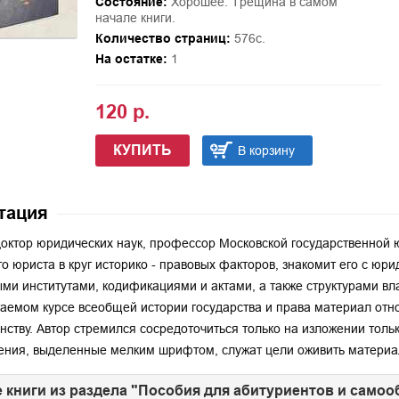
Состояние:
Хорошее. Трещина в самом
начале книги.
Количество страниц:
576с.
На остатке:
1
120 р.
КУПИТЬ
В корзину
тация
доктор юридических наук, профессор Московской государственной 
о юриста в круг историко - правовых факторов, знакомит его с ю
ми институтами, кодификациями и актами, а также структурами вл
аемом курсе всеобщей истории государства и права материал отн
нству. Автор стремился сосредоточиться только на изложении толь
ения, выделенные мелким шрифтом, служат цели оживить материал
 книги из раздела "Пособия для абитуриентов и самоо