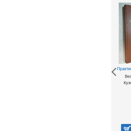
Проблема тринадцати
шаров
Яглом И. М.
500 р.
Практи
Ве
Куз
В корзину