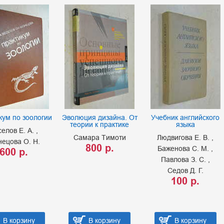
кум по зоологии
Эволюция дизайна. От
Учебник английского
теории к практике
языка
селов Е. А.
Самара Тимоти
Людвигова Е. В.
нецова О. Н.
800 р.
Баженова С. М.
600 р.
Павлова З. С.
Седов Д. Г.
100 р.
В корзину
В корзину
В корзину