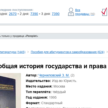
ледние поступления:
Все
одня:
2670
• 2 дня:
7390
• 3 дня:
7390
продавцы
(16)
 только у продавца «
Pereplet
»
литература (1445)
Пособия для абитуриентов и самообразования (624)
общая история государства и права
Автор:
Черниловский З. М.
(2)
Издательство:
Изд-во Юристъ.
Место издания:
Москва
Тип переплёта:
твёрдый
Год издания:
1995
Формат:
Стандартный