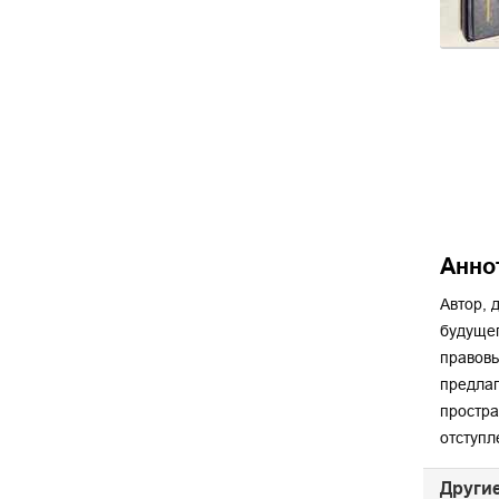
Анно
Автор, 
будущег
правовы
предлаг
простра
отступл
Другие