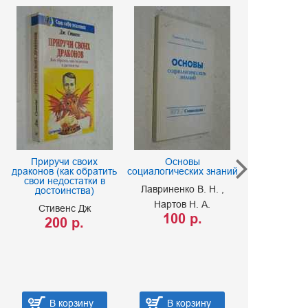
Приручи своих
Основы
Этническая п
драконов (как обратить
социалогических знаний
Крысько 
свои недостатки в
Лавриненко В. Н.
достоинства)
800 
Нартов Н. А.
Стивенс Дж
100 р.
200 р.
В корзину
В корзину
В кор