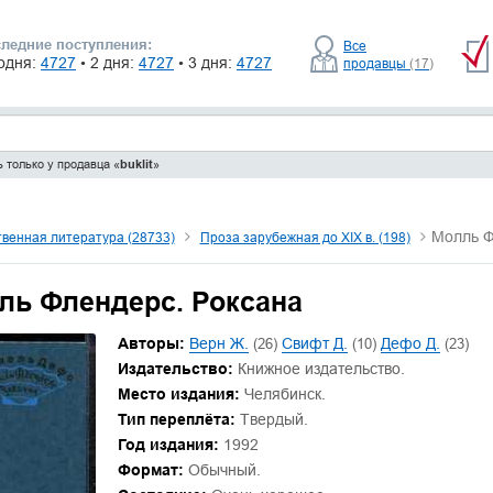
ледние поступления:
Все
одня:
4727
• 2 дня:
4727
• 3 дня:
4727
продавцы
(17)
 только у продавца «
buklit
»
Молль Ф
венная литература (28733)
Проза зарубежная до XIX в. (198)
ль Флендерс. Роксана
Авторы:
Верн Ж.
(26)
Свифт Д.
(10)
Дефо Д.
(23)
Издательство:
Книжное издательство.
Место издания:
Челябинск.
Тип переплёта:
Твердый.
Год издания:
1992
Формат:
Обычный.