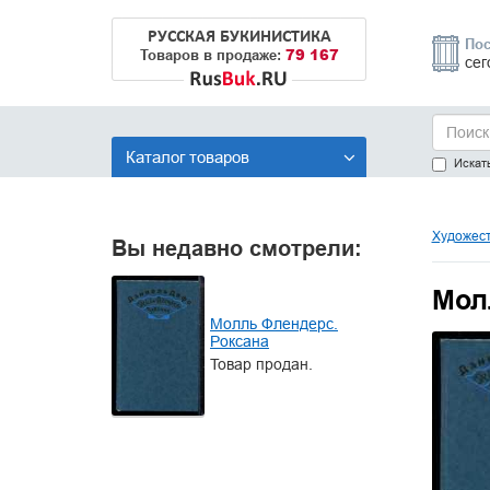
РУССКАЯ БУКИНИСТИКА
Пос
79 167
Товаров в продаже:
сег
Каталог товаров
Искать
Художест
Вы недавно смотрели:
Мол
Молль Флендерс.
Роксана
Товар продан.