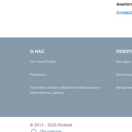
Аналог
Художест
О НАС
ПОКУП
Что такое Русбук
Как здесь
Реквизиты
Как оплач
Политика в области обработки и безопасности
Как доста
персональных данных
© 2013 - 2026 Rusbuk
Продавцов