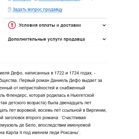
Задать вопрос продавцу
Условия оплаты и доставки
Дополнительные услуги продавца
еля Дефо, написанных в 1722 и 1724 годах, -
бщества. Первый роман Даниель Дефо выдает за
щенный от непристойностей и снабженный
ль Флендерс, которая родилась в Ньюгетской
тая детского возраста) была двенадцать лет
цать лет воровкой, восемь лет ссыльной в Виргинии,
ый заголовок второго романа: `Счастливая
демуазель де Бело, впоследствии именуемой
на Карла II под именем леди Роксаны`.