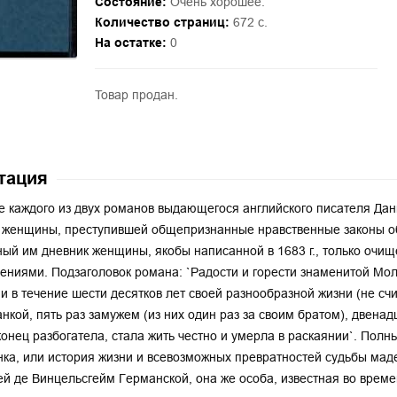
Состояние:
Очень хорошее.
Количество страниц:
672 с.
На остатке:
0
Товар продан.
тация
е каждого из двух романов выдающегося английского писателя Дани
 женщины, преступившей общепризнанные нравственные законы о
ый им дневник женщины, якобы написанной в 1683 г., только очи
ениями. Подзаголовок романа: `Радости и горести знаменитой Мол
и в течение шести десятков лет своей разнообразной жизни (не счи
нкой, пять раз замужем (из них один раз за своим братом), двенад
конец разбогатела, стала жить честно и умерла в раскаянии`. Полн
нка, или история жизни и всевозможных превратностей судьбы ма
й де Винцельсгейм Германской, она же особа, известная во време