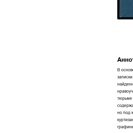
Анно
В основ
записки
найденн
нравоуч
тюрьме 
содержа
но под 
куртиза
графине