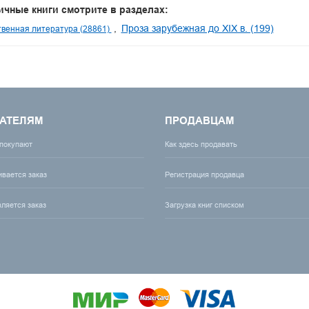
ичные книги смотрите в разделах:
Проза зарубежная до XIX в. (199)
венная литература (28861)
АТЕЛЯМ
ПРОДАВЦАМ
 покупают
Как здесь продавать
ивается заказ
Регистрация продавца
вляется заказ
Загрузка книг списком