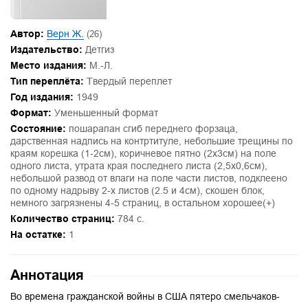
Автор:
Верн Ж.
(26)
Издательство:
Детгиз
Место издания:
М.-Л.
Тип переплёта:
Твердый переплет
Год издания:
1949
Формат:
Уменьшенный формат
Состояние:
пошарапан сгиб переднего форзаца,
дарственная надпись на контртитуле, небольшие трещины по
краям корешка (1-2см), коричневое пятно (2х3см) на поле
одного листа, утрата края последнего листа (2,5х0,6см),
небольшой развод от влаги на поле части листов, подклеено
по одному надрыву 2-х листов (2.5 и 4см), скошен блок,
немного загрязнены 4-5 страниц, в остальном хорошее(+)
Количество страниц:
784 с.
На остатке:
1
Аннотация
Во времена гражданской войны в США пятеро смельчаков-