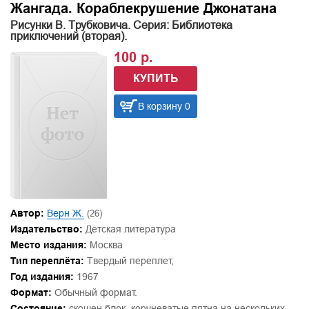
Жангада. Кораблекрушение Джонатана
Рисунки В. Трубковича. Серия: Библиотека
приключений (вторая).
100 р.
КУПИТЬ
В корзину 0
Автор:
Верн Ж.
(26)
Издательство:
Детская литература
Место издания:
Москва
Тип переплёта:
Твердый переплет,
Год издания:
1967
Формат:
Обычный формат.
Состояние:
скошен блок, корчневатые пятна на нескольких