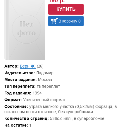
190 р.
КУПИТЬ
В корзину 0
Автор:
Верн Ж.
(26)
Издательство:
Ладомир.
Место издания:
Москва
Тип переплёта:
тв переплет,
Год издания:
1994
Формат:
Увеличенный формат.
Состояние:
утрата мелкого участка (0,5х2мм) форзаца, в
остальном почти отличное, без суперобложки
Количество страниц:
536с.с илл., в суперобложке.
На остатке:
1