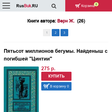
0
Rus
Buk
.RU
Корзина
Книги автора:
Верн Ж.
(26)
1
2
3
Пятьсот миллионов бегумы. Найденыш с
погибшей "Цинтии"
275 р.
КУПИТЬ
В корзину 0