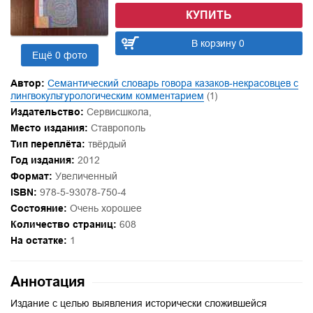
КУПИТЬ
В корзину 0
Ещё 0 фото
Автор:
Семантический словарь говора казаков-некрасовцев с
лингвокультурологическим комментарием
(1)
Издательство:
Сервисшкола,
Место издания:
Ставрополь
Тип переплёта:
твёрдый
Год издания:
2012
Формат:
Увеличенный
ISBN:
978-5-93078-750-4
Состояние:
Очень хорошее
Количество страниц:
608
На остатке:
1
Аннотация
Издание с целью выявления исторически сложившейся