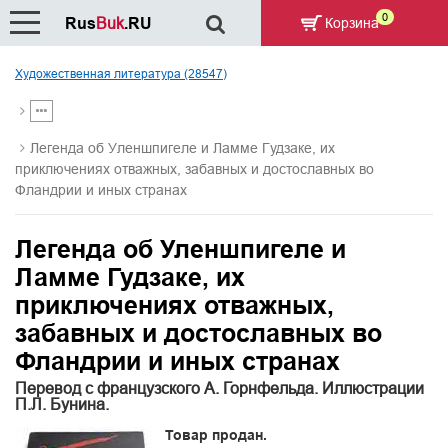
0
Rus
Buk
.RU
Корзина
Художественная литература (28547)
Легенда об Уленшпигеле и Ламме Гудзаке, их
приключениях отважных, забавных и достославных во
Фландрии и иных странах
Легенда об Уленшпигеле и
Ламме Гудзаке, их
приключениях отважных,
забавных и достославных во
Фландрии и иных странах
Перевод с французского А. Горнфельда. Иллюстрации
П.Л. Бунина.
Товар продан.