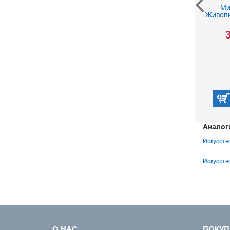
Ашот Мамаджанян
Ми
Живопи
500 р.
3
В корзину
Аналог
Искусств
Искусств
О НАС
ПОКУП