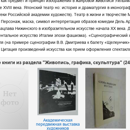
 как предмет и принцип изображения в жанровой живописи Уильяма
е XVIII века. Японский театр но: история и драматургия в иконогр
еки Российской академии художеств). Театр в жизни и творчестве М
 Персонаж, маска, символ интерпретация образов комедии Дель Ар
ацлава Нижинского в изобразительном искусстве начала XX века. 
нтальное искусство Италии эпохи фашизма). «Сценографический 
ля (на примере сценографии В.В. Дмитриева к балету «Щелкунчик»
 Цитация произведений искусства как прием оформления спектакл
 книги из раздела "Живопись, графика, скульптура" (2
Академическая
передвижная выставка
художников