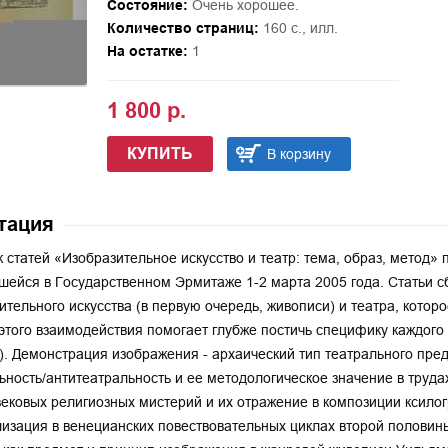
Состояние:
Очень хорошее.
Количество страниц:
160 с., илл.
На остатке:
1
1 800 р.
КУПИТЬ
В корзину
тация
 статей «Изобразительное искусство и театр: тема, образ, метод»
шейся в Государственном Эрмитаже 1-2 марта 2005 года. Статьи 
ительного искусства (в первую очередь, живописи) и театра, которо
этого взаимодействия помогает глубже постичь специфику каждого и
). Демонстрация изображения - архаический тип театрального пре
ьность/антитеатральность и ее методологическое значение в труд
ековых религиозных мистерий и их отражение в композиции ксилогр
изация в венецианских повествовательных циклах второй половины 