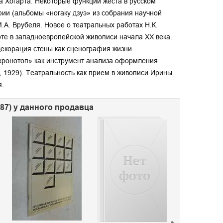
 Хогарта. Некоторые функции жеста в русском
афии (альбомы «ногаку дзуэ» из собрания научной
.А. Врубеля. Новое о театральных работах Н.К.
те в западноевропейской живописи начала XX века.
Декорация стены как сценография жизни
хронотоп» как инструмент анализа оформления
, 1929). Театральность как прием в живописи Ирины
я.
487) у данного продавца