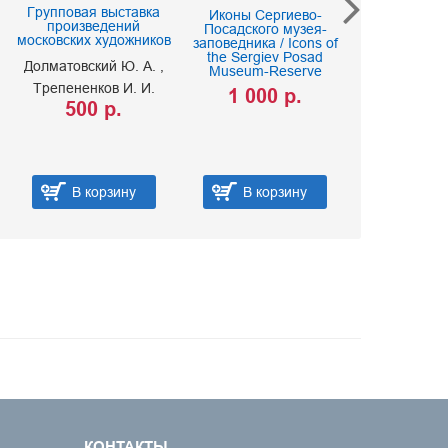
Групповая выставка
Венгерская 
Иконы Сергиево-
произведений
ХIХ в
Посадского музея-
московских художников
заповедника / Icons of
Фехер П
the Sergiev Posad
Долматовский Ю. А.
200 
Museum-Reserve
Трепененков И. И.
1 000 р.
500 р.
В корзину
В корзину
В ко
КОНТАКТЫ