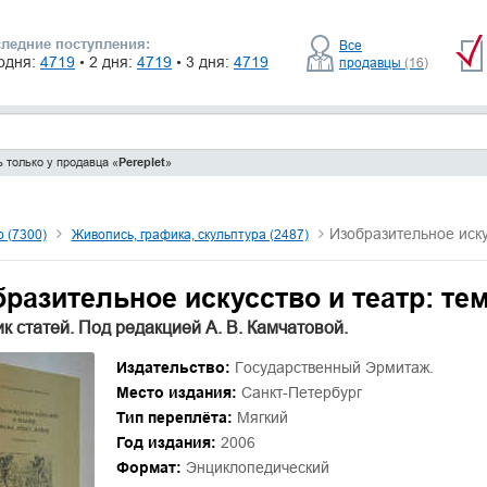
ледние поступления:
Все
одня:
4719
• 2 дня:
4719
• 3 дня:
4719
продавцы
(16)
 только у продавца «
Pereplet
»
Изобразительное иску
о (7300)
Живопись, графика, скульптура (2487)
разительное искусство и театр: тем
к статей. Под редакцией А. В. Камчатовой.
Издательство:
Государственный Эрмитаж.
Место издания:
Санкт-Петербург
Тип переплёта:
Мягкий
Год издания:
2006
Формат:
Энциклопедический