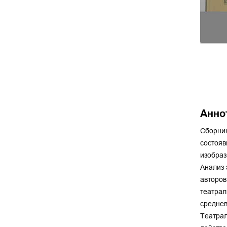
Анно
Сборник
состояв
изобраз
Анализ 
авторов
театрал
среднев
Театрал