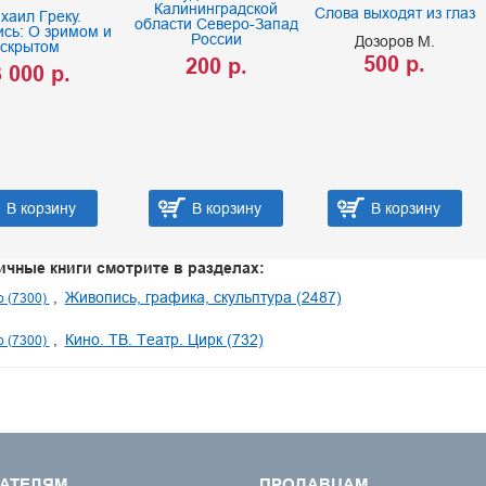
Калининградской
Слова выходят из глаз
хаил Греку.
области Северо-Запад
сь: О зримом и
России
Дозоров М.
скрытом
500 р.
200 р.
 000 р.
В корзину
В корзину
В корзину
ичные книги смотрите в разделах:
Живопись, графика, скульптура (2487)
о (7300)
Кино. ТВ. Театр. Цирк (732)
о (7300)
АТЕЛЯМ
ПРОДАВЦАМ