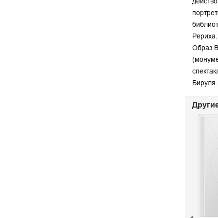
действо
портрет
библиот
Рериха.
Образ В
(монуме
спектак
Бируля.
Другие