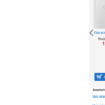
История российского
Ева вс
спорта От Ильи
Выд
Муромца до
Александра Карелина
1
Фетисов В. А.
Борисёнок Ю. А.
Тугарин Д. О.
400 р.
В корзину
Аналог
Мир увле