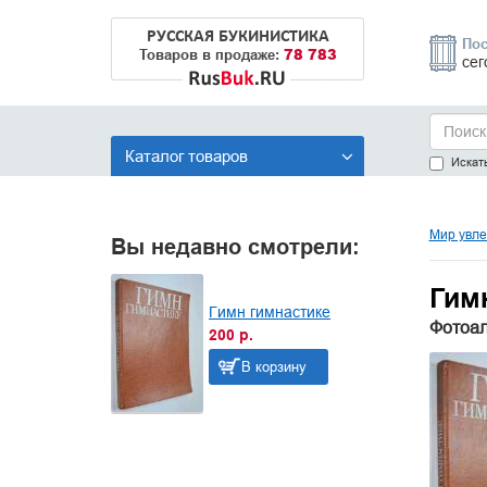
РУССКАЯ БУКИНИСТИКА
Пос
78 783
Товаров в продаже:
сег
Каталог товаров
Искать
Мир увле
Вы недавно смотрели:
Гим
Гимн гимнастике
Фотоал
200 р.
В корзину