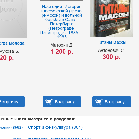
Наследие. История
классической (греко-
римской) и вольной
борьбы в Санкт-
Петербурге
(Петрограде-
Ленинграде). 1885 —
1985
Титаны массы
егда молода
Маторин Д.
1 200 р.
Антонович С.
мухова Б.
300 р.
20 р.
В корзину
В корзину
В корзину
ичные книги смотрите в разделах:
Спорт и физкультура (804)
чений (8562)