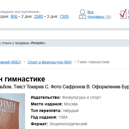
ледние поступления:
Все
одня:
806
• 2 дня:
2585
• 3 дня:
7305
продавцы
(16)
 только у продавца «
Pereplet
»
Гимн гимнастике
чений (8562)
Спорт и физкультура (804)
н гимнастике
ьбом. Текст Токарев С. Фото Сафронов В. Оформление Бур
Издательство:
Физкультура и спорт.
Место издания:
Москва
Тип переплёта:
твёрдый
Год издания:
1984
Формат:
Энциклопедический