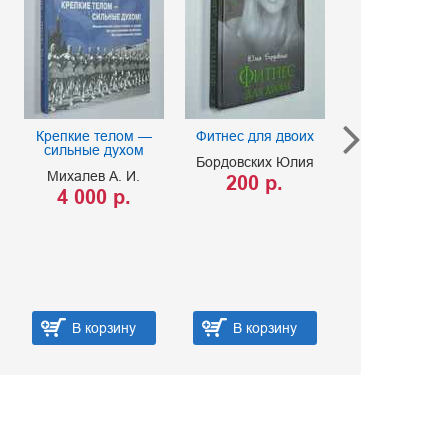
Крепкие телом —
Фитнес для двоих
Ничего ли
сильные духом
Аэробика. 
Бордовских Юлия
Шейп
Михалев А. И.
200 р.
Г. Гор
4 000 р.
200 
В корзину
В корзину
В ко