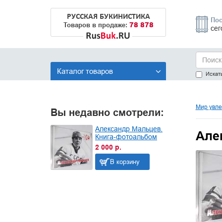
РУССКАЯ БУКИНИСТИКА
Пос
78 878
Товаров в продаже:
сег
Каталог товаров
Искать
Мир увле
Вы недавно смотрели:
Александр Мальцев.
Але
Книга-фотоальбом
2 000 р.
В корзину