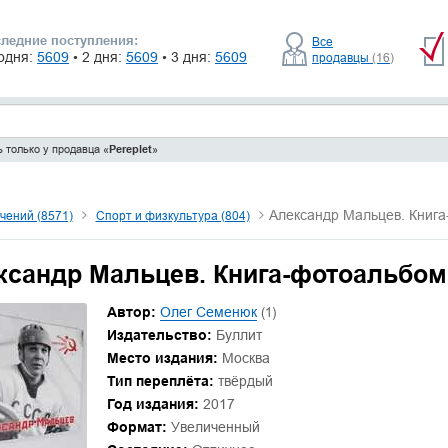
ледние поступления:
Все
одня:
5609
• 2 дня:
5609
• 3 дня:
5609
продавцы
(16)
 только у продавца «
Pereplet
»
Александр Мальцев. Книг
чений (8571)
Спорт и физкультура (804)
ксандр Мальцев. Книга-фотоальбом
Автор:
Олег Семенюк
(1)
Издательство:
Буллит
Место издания:
Москва
Тип переплёта:
твёрдый
Год издания:
2017
Формат:
Увеличенный