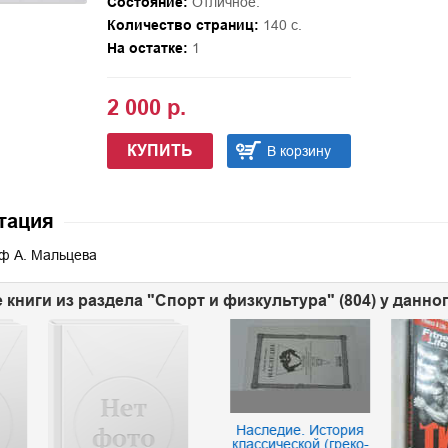
Состояние:
Отличное.
Количество страниц:
140 с.
На остатке:
1
2 000 р.
КУПИТЬ
В корзину
тация
ф А. Мальцева
 книги из раздела "Спорт и физкультура" (804) у данно
Наследие. История
классической (греко-