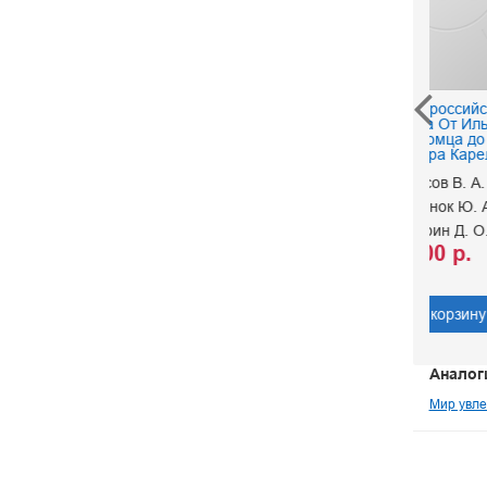
История российского
Ева 
спорта От Ильи
Вы
Муромца до
Александра Карелина
Фетисов В. А.
Борисёнок Ю. А.
Тугарин Д. О.
400 р.
В корзину
Аналог
Мир увле