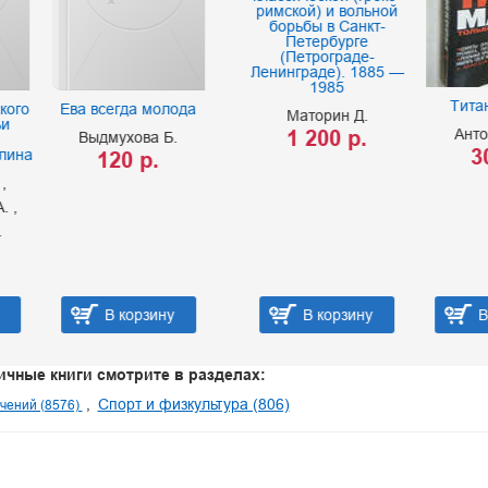
римской) и вольной
борьбы в Санкт-
Петербурге
(Петрограде-
Ленинграде). 1885 —
1985
Титаны массы
всегда молода
Маторин Д.
1 200 р.
Антонович С.
дмухова Б.
300 р.
120 р.
В корзину
В корзину
В корзину
ичные книги смотрите в разделах:
Спорт и физкультура (806)
чений (8576)