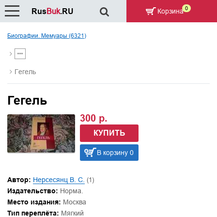
0
Rus
Buk
.RU
Корзина
Биографии. Мемуары (6321)
Гегель
Гегель
300 р.
КУПИТЬ
В корзину 0
Автор:
Нерсесянц В. С.
(1)
Издательство:
Норма.
Место издания:
Москва
Тип переплёта:
Мягкий