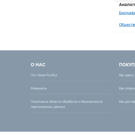
Аналог
Биографи
Обществе
О НАС
ПОКУП
Что такое Русбук
Как здесь
Реквизиты
Как оплач
Политика в области обработки и безопасности
Как доста
персональных данных