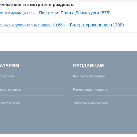
ичные книги смотрите в разделах:
Писатели. Поэты. Драматурги (575)
и. Мемуары (6333)
Литературоведение (1206)
нные и гуманитарные науки (10359)
АТЕЛЯМ
ПРОДАВЦАМ
 покупают
Как здесь продавать
ивается заказ
Регистрация продавца
вляется заказ
Загрузка книг списком