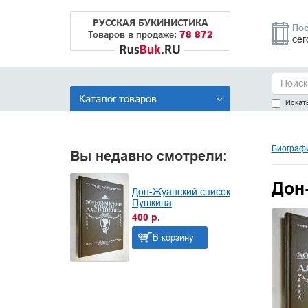
РУССКАЯ БУКИНИСТИКА
Пос
78 872
Товаров в продаже:
сег
Каталог товаров
Искать
Биографи
Вы недавно смотрели:
Дон
Дон-Жуанский список
Пушкина
400 р.
В корзину