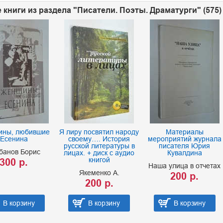
 книги из раздела "Писатели. Поэты. Драматурги" (575)
ны, любившие
Я лиру посвятил народу
Материалы
Есенина
своему…. История
мероприятий журнала
русской литературы в
писателя Юрия
банов Борис
лицах. + диск с аудио
Кувалдина
книгой
300 р.
Наша улица в отчетах
Якеменко А.
200 р.
200 р.
В корзину
В корзину
В корзину