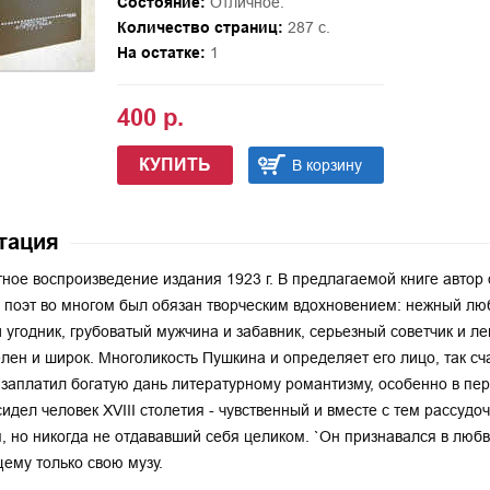
Состояние:
Отличное.
Количество страниц:
287 с.
На остатке:
1
400 р.
КУПИТЬ
В корзину
тация
ное воспроизведение издания 1923 г. В предлагаемой книге авто
 поэт во многом был обязан творческим вдохновением: нежный люб
 угодник, грубоватый мужчина и забавник, серьезный советчик и ле
лен и широк. Многоликость Пушкина и определяет его лицо, так сч
заплатил богатую дань литературному романтизму, особенно в пер
сидел человек XVIII столетия - чувственный и вместе с тем рассуд
, но никогда не отдававший себя целиком. `Он признавался в любв
ему только свою музу.