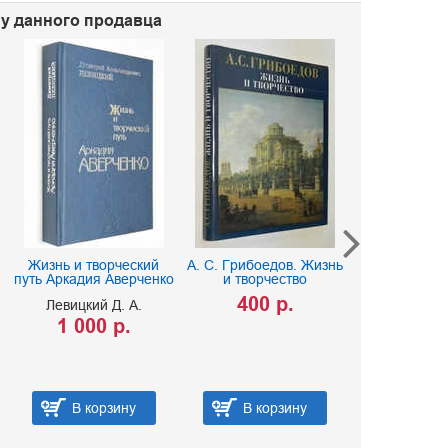
 у данного продавца
Жизнь и творческий
А. С. Грибоедов. Жизнь
Валерий 
путь Аркадия Аверченко
и творчество
Литерат
наследство
400 р.
Левицкий Д. А.
300 
1 000 р.
В корзину
В корзину
В ко