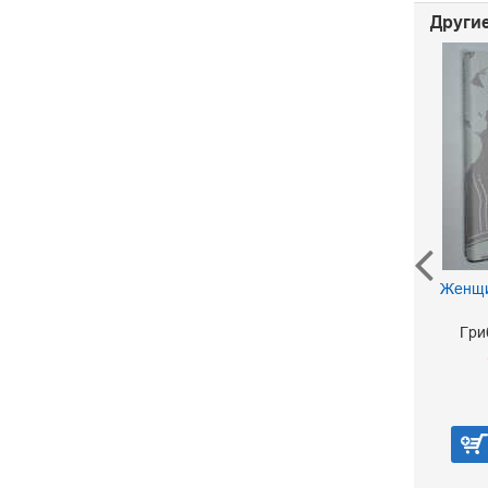
Другие
Пушкин. Исследования
Женщи
и материалы. Том XI
200 р.
Гри
В корзину