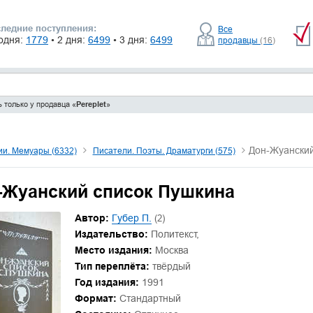
ледние поступления:
Все
одня:
1779
• 2 дня:
6499
• 3 дня:
6499
продавцы
(16)
 только у продавца «
Pereplet
»
Дон-Жуанский
и. Мемуары (6332)
Писатели. Поэты. Драматурги (575)
-Жуанский список Пушкина
Автор:
Губер П.
(2)
Издательство:
Политекст,
Место издания:
Москва
Тип переплёта:
твёрдый
Год издания:
1991
Формат:
Стандартный