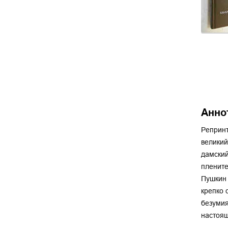
Анно
Репринт
великий
дамский
плените
Пушкин 
крепко 
безумия
настоящ