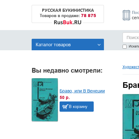
РУССКАЯ БУКИНИСТИКА
Пос
78 875
Товаров в продаже:
сег
Каталог товаров
Искать
Художест
Вы недавно смотрели:
Бра
Браво, или В Венеции
50 р.
В корзину