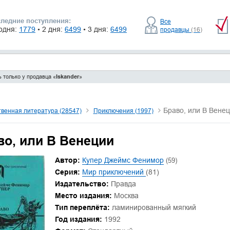
ледние поступления:
Все
одня:
1779
• 2 дня:
6499
• 3 дня:
6499
продавцы
(16)
 только у продавца «
Iskander
»
Браво, или В Вене
венная литература (28547)
Приключения (1997)
во, или В Венеции
Автор:
Купер Джеймс Фенимор
(59)
Серия:
Мир приключений
(81)
Издательство:
Правда
Место издания:
Москва
Тип переплёта:
ламинированный мягкий
Год издания:
1992