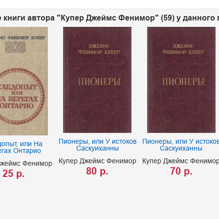
 книги автора "Купер Джеймс Фенимор" (59) у данного
Пионеры, или У истоков
Пионеры, или У истоко
опыт, или На
Саскуиханны
Саскуиханны
егах Онтарио
Купер Джеймс Фенимор
Купер Джеймс Фенимо
Джеймс Фенимор
80 р.
70 р.
25 р.