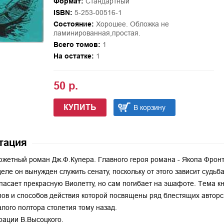
Формат:
Стандартный
ISBN:
5-253-00516-1
Состояние:
Хорошее. Обложка не
ламинированная,простая.
Всего томов:
1
На остатке:
1
50 р.
КУПИТЬ
В корзину
тация
жетный роман Дж.Ф.Купера. Главного героя романа - Якопа Фронт
еле он вынужден служить сенату, поскольку от этого зависит судьб
пасает прекрасную Виолетту, но сам погибает на эшафоте. Тема к
ов и способов действия которой посвящены ряд блестящих авторск
алого полтора столетия тому назад.
ации В.Высоцкого.