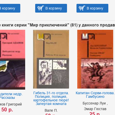
В корзину
В корзину
В корзину
 книги серии "Мир приключений" (81) у данного прода
Гибель 31-го отдела.
Капитан Сорви-голова.
дители недр.
Полиция, полиция,
Гамбусино
Рассказы
картофельное пюре!
Буссенар Луи
Запертая комната
мов Григорий
50 р.
Эмар Гюстав
Вале П.
25 р.