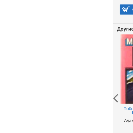
В корзину
Другие
Месс-Менд
Побе
Шагинян Мариэтта
40 р.
Ада