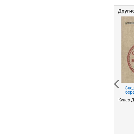
Другие
Следопыт, или На
След
берегах Онтарио
бер
Купер Джеймс Фенимор
Купер 
50 р.