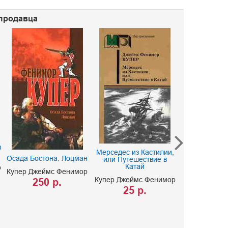
 продавца
Последний из
в
Мерседес из Кастилии,
или повеств
Осада Бостона. Лоцман
или Путешествие в
1757 годе.
Катай
Севера. В
р
Купер Джеймс Фенимор
Севе
Купер Джеймс Фенимор
250 р.
Купер Джейм
25 р.
Кервуд Джей
200 