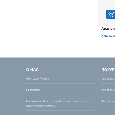
В корзину
Аналог
Художест
О НАС
ПОКУП
Что такое Русбук
Как здесь
Реквизиты
Как оплач
Политика в области обработки и безопасности
Как доста
персональных данных