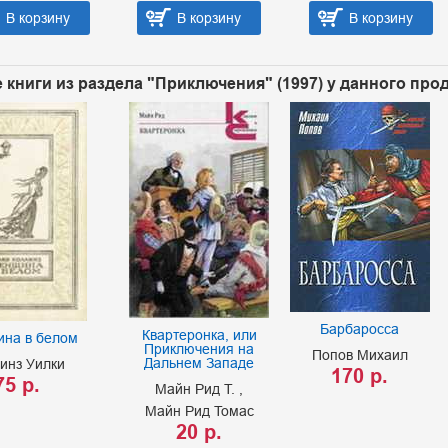
В корзину
В корзину
В корзину
 книги из раздела "Приключения" (1997) у данного про
Барбаросса
Квартеронка, или
на в белом
Приключения на
Попов Михаил
Дальнем Западе
инз Уилки
170 р.
75 р.
Майн Рид Т.
Майн Рид Томас
20 р.