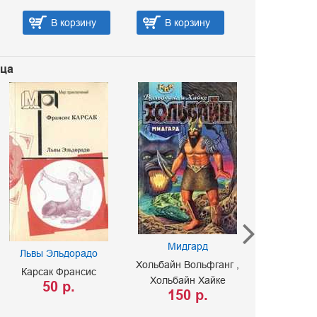
В корзину
В корзину
В ко
вца
Мидгард
Львы Эльдорадо
Обряд пе
Хольбайн Вольфганг
Карсак Франсис
Олдис Б.
П
Хольбайн Хайке
50 р.
150 р.
Тенн У.
100 