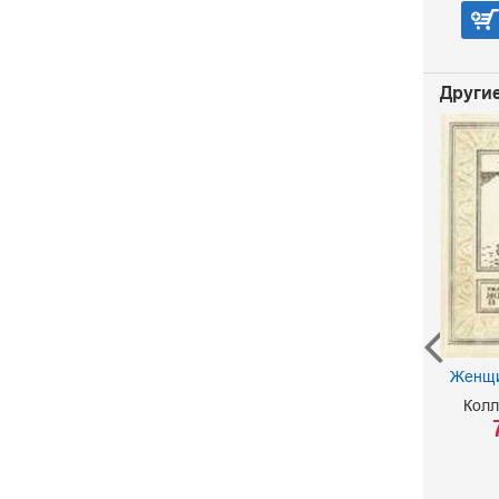
В корзину
Другие
Женщи
Океанские бродяги
Колл
Майн Рид Томас
275 р.