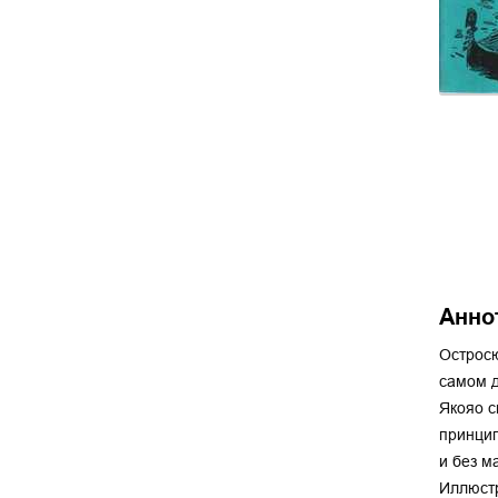
Анно
Остросю
самом д
Якояо с
принцип
и без м
Иллюстр