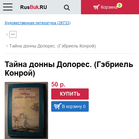
0
Rus
Buk
.RU
Корзина
Художественная литература (28733)
Тайна донны Долорес. (Гэбриель Конрой)
Тайна донны Долорес. (Гэбриель
Конрой)
50 р.
КУПИТЬ
В корзину 0