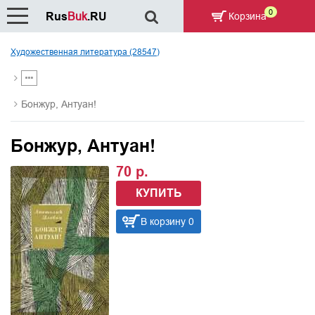
0
Rus
Buk
.RU
Корзина
Художественная литература (28547)
Бонжур, Антуан!
Бонжур, Антуан!
70 р.
КУПИТЬ
В корзину 0