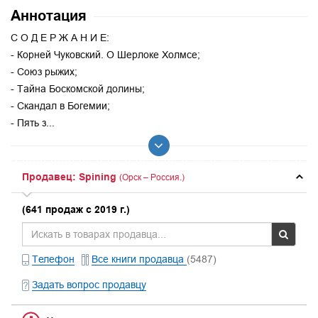
Аннотация
С О Д Е Р Ж А Н И Е:
- Корней Чуковский. О Шерлоке Холмсе;
- Союз рыжих;
- Тайна Боскомской долины;
- Скандал в Богемии;
- Пять з...
Продавец: Spining
(Орск – Россия.)
(641 продаж с 2019 г.)
Телефон
Все книги продавца
(5487)
Задать вопрос продавцу