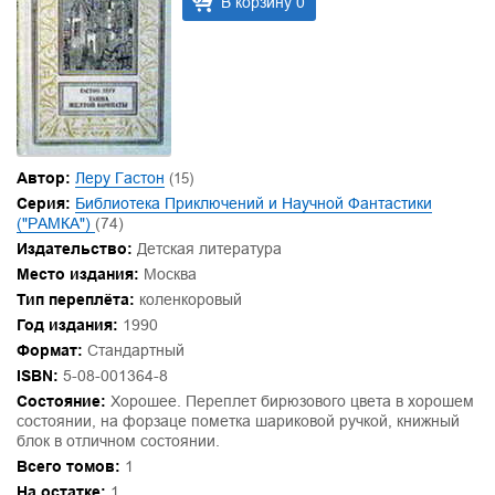
В корзину 0
Автор:
Леру Гастон
(15)
Серия:
Библиотека Приключений и Научной Фантастики
("РАМКА")
(74)
Издательство:
Детская литература
Место издания:
Москва
Тип переплёта:
коленкоровый
Год издания:
1990
Формат:
Стандартный
ISBN:
5-08-001364-8
Состояние:
Хорошее. Переплет бирюзового цвета в хорошем
состоянии, на форзаце пометка шариковой ручкой, книжный
блок в отличном состоянии.
Всего томов:
1
На остатке:
1