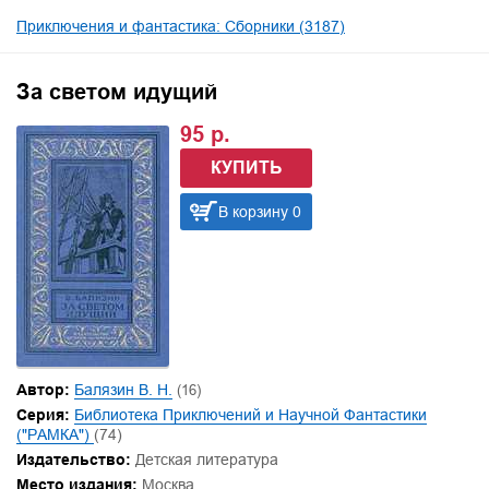
Приключения и фантастика: Сборники (3187)
За светом идущий
95 р.
КУПИТЬ
В корзину 0
Автор:
Балязин В. Н.
(16)
Серия:
Библиотека Приключений и Научной Фантастики
("РАМКА")
(74)
Издательство:
Детская литература
Место издания:
Москва