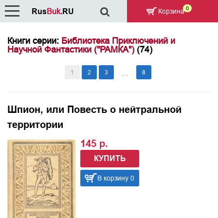
0
Rus
Buk
.RU
Корзина
Книги серии:
Библиотека Приключений и
Научной Фантастики ("РАМКА")
(74)
1
2
3
8
…
Шпион, или Повесть о нейтральной
территории
145 р.
КУПИТЬ
В корзину 0