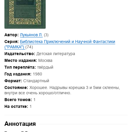
Автор:
Лукьянов Л.
(3)
Серия:
Библиотека Приключений и Научной Фантастики
("РАМКА")
(74)
Издательство:
Детская литература
Место издания:
Москва
Тип переплёта:
твёрдый
Год издания:
1980
Формат:
Стандартный
Состояние:
Хорошее. Надрывы корешка 3 и 5мм склеены,
внутри все очень хорошо/отлично.
Всего томов:
1
На остатке:
1
Аннотация