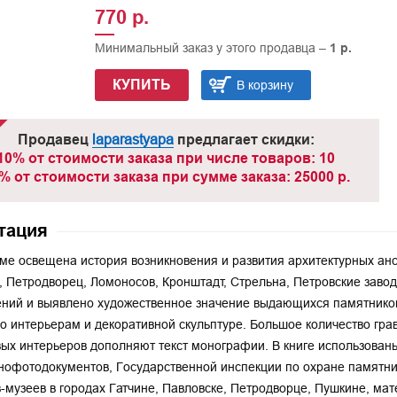
770 р.
Минимальный заказ у этого продавца –
1 р.
КУПИТЬ
В корзину
Продавец
laparastyapa
предлагает скидки:
10% от стоимости заказа при числе товаров: 10
% от стоимости заказа при сумме заказа: 25000 р.
тация
ме освещена история возникновения и развития архитектурных ан
, Петродворец, Ломоносов, Кронштадт, Стрельна, Петровские заво
ний и выявлено художественное значение выдающихся памятников
о интерьерам и декоративной скульптуре. Большое количество гр
ых интерьеров дополняют текст монографии. В книге использован
офотодокументов, Государственной инспекции по охране памятни
-музеев в городах Гатчине, Павловске, Петродворце, Пушкине, мат