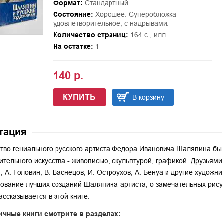
Формат:
Стандартный
Состояние:
Хорошее. Суперобложка-
удовлетворительное, с надрывами.
Количество страниц:
164 с., илл.
На остатке:
1
140 р.
КУПИТЬ
В корзину
тация
тво гениального русского артиста Федора Ивановича Шаляпина б
ительного искусства - живописью, скульптурой, графикой. Друзьями 
, А. Головин, В. Васнецов, И. Остроухов, А. Бенуа и другие художн
вание лучших созданий Шаляпина-артиста, о замечательных рисун
ассказывается в этой книге.
ичные книги смотрите в разделах: