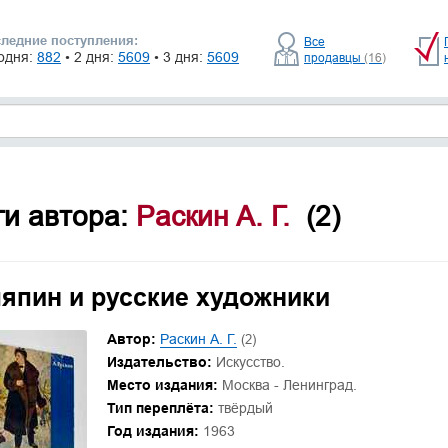
ледние поступления:
Все
одня:
882
• 2 дня:
5609
• 3 дня:
5609
продавцы
(16)
ги автора:
Раскин А. Г.
(2)
япин и русские художники
Автор:
Раскин А. Г.
(2)
Издательство:
Искусство.
Место издания:
Москва - Ленинград.
Тип переплёта:
твёрдый
Год издания:
1963