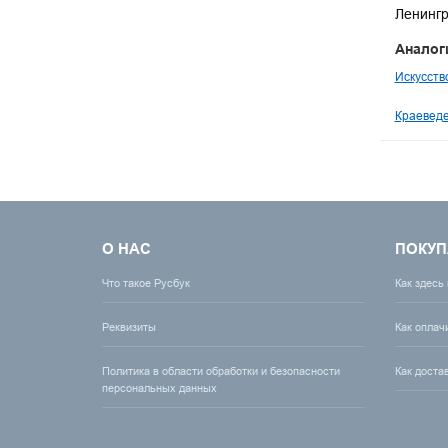
Ленингр
Аналог
Искусств
Краеведе
О НАС
ПОКУП
Что такое Русбук
Как здесь
Реквизиты
Как оплач
Политика в области обработки и безопасности
Как доста
персональных данных