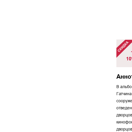
10
Анно
В альбо
Гатчина
сооруже
отведен
дворцов
кинофон
дворцов