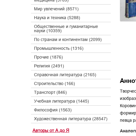
Медицина (5789)
Мир увлечений (8571)
Наука и техника (5288)
Общественные и гуманитарные
науки (10359)
По странам и континентам (2099)
Промышленность (1316)
Прочие (1876)
Религия (2491)
Справочная литература (2165)
Анно
Строительство (166)
Творчес
Транспорт (846)
изобраз
Учебная литература (1445)
Коровин
Философия (1563)
формиро
Художественная литература (28547)
певца р
Авторы от А до Я
Аналог