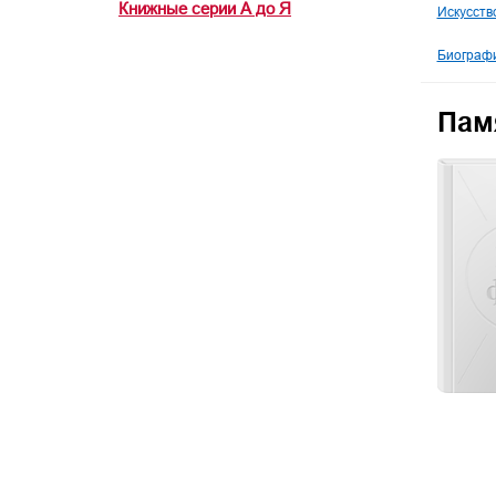
Книжные серии А до Я
Искусств
Биографи
Пам