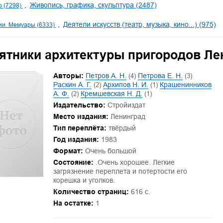
Живопись, графика, скульптура (2487)
о (7298)
Деятели искусств (театр, музыка, кино...) (975)
и. Мемуары (6333)
ятники архитектуры пригородов Ле
Авторы:
Петров А. Н.
(4)
Петрова Е. Н.
(3)
Раскин А. Г.
(2)
Архипов Н. И.
(1)
Крашенинников
А. Ф.
(2)
Кремшевская Н. Д.
(1)
Издательство:
Стройиздат
Место издания:
Ленинград
Тип переплёта:
твёрдый
Год издания:
1983
Формат:
Очень большой
Состояние:
.Очень хорошее. Легкие
загрязнение переплета и потертости его
корешка и уголков.
Количество страниц:
616 с.
На остатке:
1