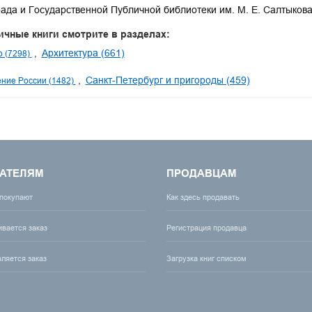
ада и Государственной Публичной библиотеки им. М. Е. Салтыков
ичные книги смотрите в разделах:
Архитектура (661)
о (7298)
Санкт-Петербург и пригороды (459)
ние России (1482)
АТЕЛЯМ
ПРОДАВЦАМ
 покупают
Как здесь продавать
ивается заказ
Регистрация продавца
вляется заказ
Загрузка книг списком