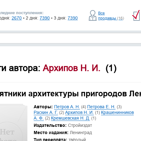
ледние поступления:
Все
одня:
2670
• 2 дня:
7390
• 3 дня:
7390
продавцы
(16)
ги автора:
Архипов Н. И.
(1)
ятники архитектуры пригородов Ле
Авторы:
Петров А. Н.
(4)
Петрова Е. Н.
(3)
Раскин А. Г.
(2)
Архипов Н. И.
(1)
Крашенинников
А. Ф.
(2)
Кремшевская Н. Д.
(1)
Издательство:
Стройиздат
Место издания:
Ленинград
Тип переплёта:
твёрдый