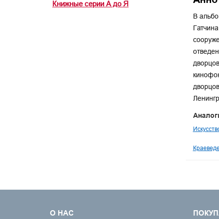
Книжные серии А до Я
В альбо
Гатчина
сооруже
отведен
дворцов
кинофон
дворцов
Ленингр
Аналог
Искусств
Краеведе
О НАС
ПОКУП