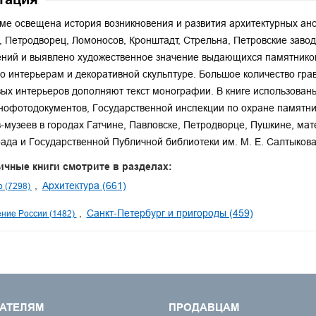
ме освещена история возникновения и развития архитектурных ан
, Петродворец, Ломоносов, Кронштадт, Стрельна, Петровские заво
ний и выявлено художественное значение выдающихся памятников
о интерьерам и декоративной скульптуре. Большое количество гр
ых интерьеров дополняют текст монографии. В книге использован
офотодокументов, Государственной инспекции по охране памятни
-музеев в городах Гатчине, Павловске, Петродворце, Пушкине, мат
ада и Государственной Публичной библиотеки им. М. Е. Салтыков
ичные книги смотрите в разделах:
Архитектура (661)
о (7298)
Санкт-Петербург и пригороды (459)
ние России (1482)
АТЕЛЯМ
ПРОДАВЦАМ