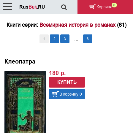
0
Rus
Buk
.RU
Корзина
Книги серии:
Всемирная история в романах
(61)
1
2
3
6
…
Клеопатра
180 р.
КУПИТЬ
В корзину 0