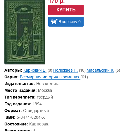
170 р.
КУПИТЬ
В корзину 0
Авторы:
Карнович Е.
(8)
Полежаев П.
(10)
Масальский К.
(5)
Серия:
Всемирная история в романах
(61)
Издательство:
Новая книга
Место издания:
Москва
Тип переплёта:
твёрдый
Год издания:
1994
Формат:
Стандартный
ISBN:
5-8474-0204-X
Состояние:
Как новая.
Всего томов:
1