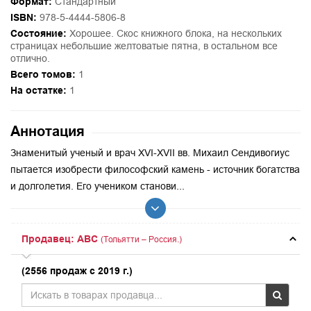
Формат:
Стандартный
ISBN:
978-5-4444-5806-8
Состояние:
Хорошее. Скос книжного блока, на нескольких
страницах небольшие желтоватые пятна, в остальном все
отлично.
Всего томов:
1
На остатке:
1
Аннотация
Знаменитый ученый и врач XVI-XVII вв. Михаил Сендивогиус
пытается изобрести философский камень - источник богатства
и долголетия. Его учеником станови...
Продавец: ABC
(Тольятти – Россия.)
(2556 продаж с 2019 г.)