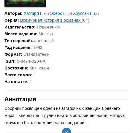
Авторы:
Хаггард Г.
(6)
Эберс Г.
(8)
Хоуссэй Г.
(2)
Серия:
Всемирная история в романах
(61)
Издательство:
Новая книга
Место издания:
Москва
Тип переплёта:
твёрдый
Год издания:
1993
Формат:
Стандартный
ISBN:
5-8474-0204-X
Состояние:
Как новая.
Всего томов:
1
На остатке:
1
Аннотация
Сборник посвящен одной из загадочных женщин Древнего
мира - Клеопатре. Трудно найти в истории личность, которую
окружало бы такое количество преданий ...