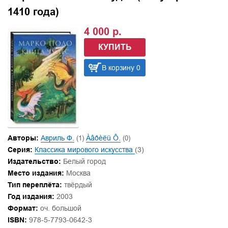
1410 года)
4 000 р.
КУПИТЬ
В корзину 0
Авторы:
Авриль Ф.
(1)
Àâðèëü Ô.
(0)
Серия:
Классика мирового искусства
(3)
Издательство:
Белый город
Место издания:
Москва
Тип переплёта:
твёрдый
Год издания:
2003
Формат:
оч. большой
ISBN:
978-5-7793-0642-3