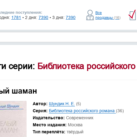
ледние поступления:
Все
одня:
1781
• 2 дня:
7390
• 3 дня:
7390
продавцы
(16)
ги серии:
Библиотека российского
ый шаман
Автор:
Шундик Н. Е.
(5)
Серия:
Библиотека российского романа
(36)
Издательство:
Современник
Место издания:
Москва
Тип переплёта:
твёрдый