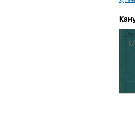
Художест
Кану