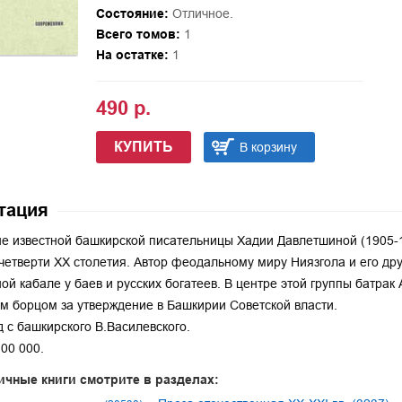
Состояние:
Отличное.
Всего томов:
1
На остатке:
1
490 р.
КУПИТЬ
В корзину
тация
е известной башкирской писательницы Хадии Давлетшиной (1905-1
четверти XX столетия. Автор феодальному миру Ниязгола и его др
ной кабале у баев и русских богатеев. В центре этой группы батра
м борцом за утверждение в Башкирии Советской власти.
 с башкирского В.Василевского.
00 000.
ичные книги смотрите в разделах: