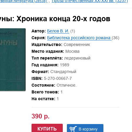
Проза отечественная XX-XXI вв. (3237)
венная литература (28538)
ны: Хроника конца 20-х годов
Автор:
Белов В. И.
(1)
Серия:
Библиотека российского романа
(36)
Издательство:
Современник
Место издания:
Москва
Тип переплёта:
ледериновый
Год издания:
1989
Формат:
Стандартный
ISBN:
5-270-00667-7
Состояние:
Отличное.
Всего томов:
1
На остатке:
1
390 р.
КУПИТЬ
В корзину