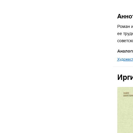
Анно
Роман и
ее труд
советск
Аналог
Художест
Ирг