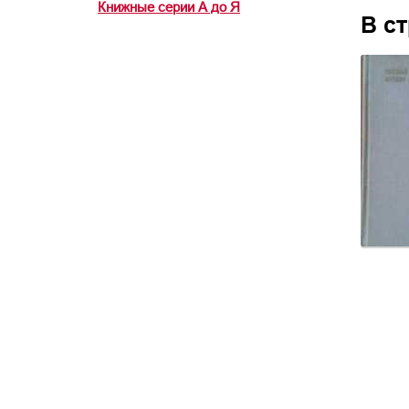
Книжные серии А до Я
В с