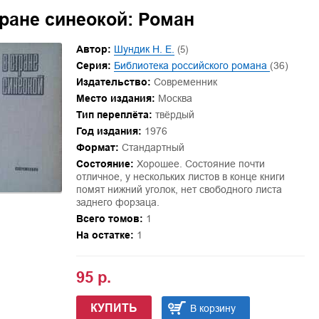
тране синеокой: Роман
Автор:
Шундик Н. Е.
(5)
Серия:
Библиотека российского романа
(36)
Издательство:
Современник
Место издания:
Москва
Тип переплёта:
твёрдый
Год издания:
1976
Формат:
Стандартный
Состояние:
Хорошее. Состояние почти
отличное, у нескольких листов в конце книги
помят нижний уголок, нет свободного листа
заднего форзаца.
Всего томов:
1
На остатке:
1
95 р.
КУПИТЬ
В корзину