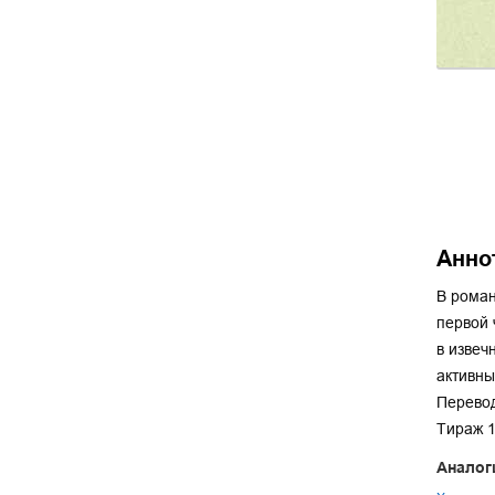
Анно
В роман
первой 
в извеч
активны
Перевод
Тираж 1
Аналог