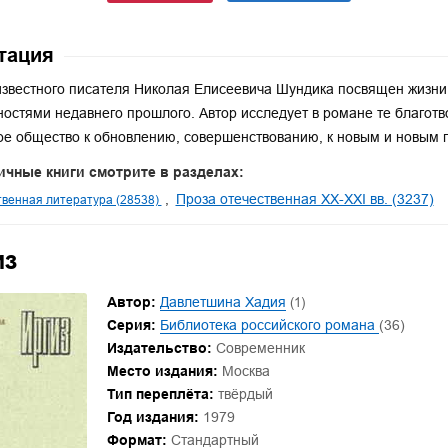
тация
звестного писателя Николая Елисеевича Шундика посвящен жизни 
ностями недавнего прошлого. Автор исследует в романе те благот
ое общество к обновлению, совершенствованию, к новым и новым по
ичные книги смотрите в разделах:
Проза отечественная XX-XXI вв. (3237)
венная литература (28538)
из
Автор:
Давлетшина Хадия
(1)
Серия:
Библиотека российского романа
(36)
Издательство:
Современник
Место издания:
Москва
Тип переплёта:
твёрдый
Год издания:
1979
Формат:
Стандартный