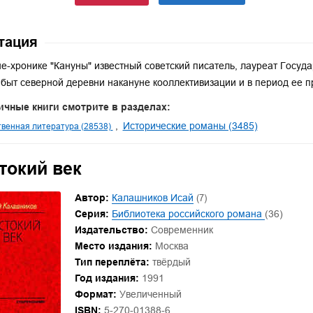
тация
е-хронике "Кануны" известный советский писатель, лауреат Госу
 быт северной деревни накануне кооллективизации и в период ее п
ичные книги смотрите в разделах:
Исторические романы (3485)
венная литература (28538)
токий век
Автор:
Калашников Исай
(7)
Серия:
Библиотека российского романа
(36)
Издательство:
Современник
Место издания:
Москва
Тип переплёта:
твёрдый
Год издания:
1991
Формат:
Увеличенный
ISBN:
5-270-01388-6