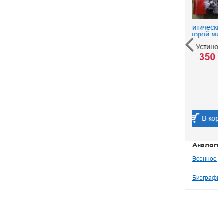
Политические тайны
Второй мировой
Устинов В.
350 р.
Д
тр
В корзину
Аналог
Военное 
Биографи