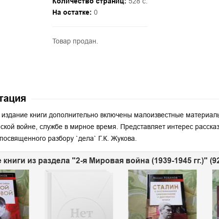
Количество страниц:
528 с.
На остатке:
0
Товар продан.
тация
 издание книги дополнительно включены малоизвестные материалы 
ской войне, службе в мирное время. Представляет интерес рассказ
 посвященного разбору `дела` Г.К. Жукова.
 книги из раздела "2-я Мировая война (1939-1945 гг.)" (