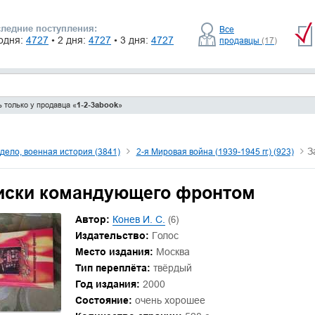
ледние поступления:
Все
одня:
4727
• 2 дня:
4727
• 3 дня:
4727
продавцы
(17)
 только у продавца «
1-2-3abook
»
З
дело, военная история (3841)
2-я Мировая война (1939-1945 гг.) (923)
иски командующего фронтом
Автор:
Конев И. С.
(6)
Издательство:
Голос
Место издания:
Москва
Тип переплёта:
твёрдый
Год издания:
2000
Состояние:
очень хорошее