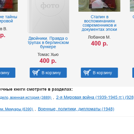
Сталин в
Секретная мисс
воспоминаниях
Рудольфа Гесс
современников и
Пэдфилд П.
документах эпохи
250 р.
Лобанов М.
войники. Правда о
400 р.
упах в берлинском
бункере
Томас Хью
400 р.
В корзину
В корзину
В корзину
ичные книги смотрите в разделах:
2-я Мировая война (1939-1945 гг.) (928
дело, военная история (3889)
Военные, политики, дипломаты (1948)
и. Мемуары (6390)