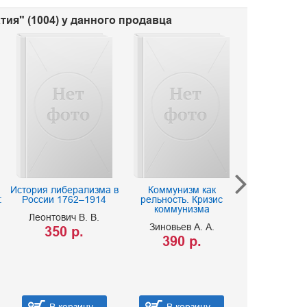
тия" (1004) у данного продавца
История либерализма в
Коммунизм как
Записки пре
:
России 1762–1914
рельность. Кризис
Ельцин 
коммунизма
Леонтович В. В.
150 р
Зиновьев А. А.
350 р.
390 р.