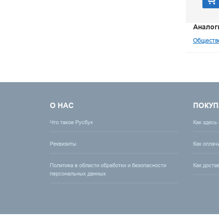
В корзину
Аналог
Обществе
О НАС
ПОКУП
Что такое Русбук
Как здесь
Реквизиты
Как оплач
Политика в области обработки и безопасности
Как доста
персональных данных