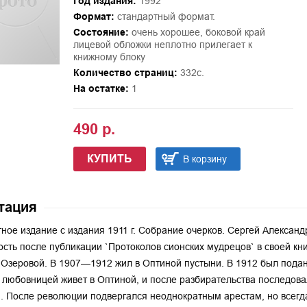
Год издания:
1992
Формат:
стандартный формат.
Состояние:
очень хорошее, боковой край
лицевой обложки неплотно прилегает к
книжному блоку
Количество страниц:
332с.
На остатке:
1
490 р.
КУПИТЬ
В корзину
тация
ное издание с издания 1911 г. Собрание очерков. Сергей Александ
ость после публикации `Протоколов сионских мудрецов` в своей книг
. Озеровой. В 1907—1912 жил в Оптиной пустыни. В 1912 был подан
любовницей живет в Оптиной, и после разбирательства последова
. После революции подвергался неоднократным арестам, но всегд