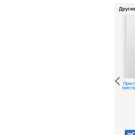
Другие
С царем и без царя.
Прес
Воспоминания
прест
последнего дворцового
коменданта государя
императора Николая II
Воейков В. Н.
490 р.