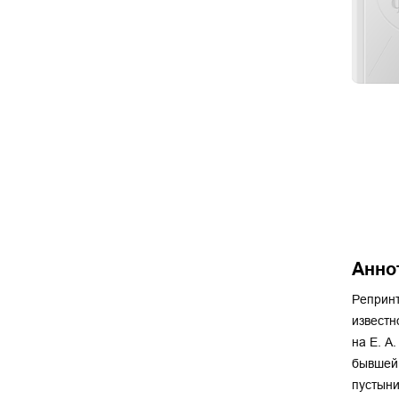
Анно
Репринт
известн
на Е. А
бывшей 
пустыни