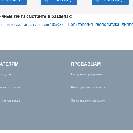
В корзину
В корзину
В корзину
ичные книги смотрите в разделах:
Политология, геополитика, дипл
нные и гуманитарные науки (10508)
АТЕЛЯМ
ПРОДАВЦАМ
 покупают
Как здесь продавать
ивается заказ
Регистрация продавца
вляется заказ
Загрузка книг списком