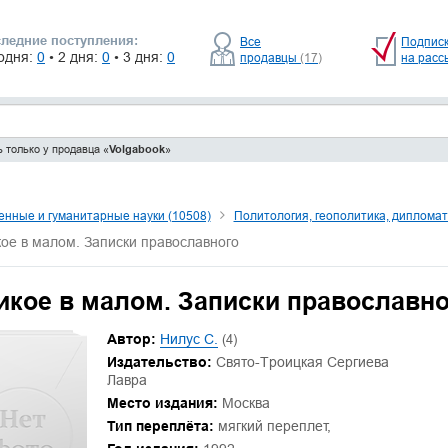
ледние поступления:
Все
Подпис
одня:
0
• 2 дня:
0
• 3 дня:
0
продавцы
(17)
на расс
 только у продавца «
Volgabook
»
нные и гуманитарные науки (10508)
Политология, геополитика, дипломат
ое в малом. Записки православного
икое в малом. Записки православно
Автор:
Нилус С.
(4)
Издательство:
Свято-Троицкая Сергиева
Лавра
Место издания:
Москва
Тип переплёта:
мягкий переплет,