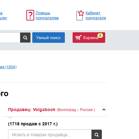
ка
Помощь
Кабинет
ылку
покупателям
покупателя
0
Умный поиск
Корзина
ия (1004)
го
Продавец: Volgabook
(Волгоград – Россия.)
(1718 продаж с 2017 г.)