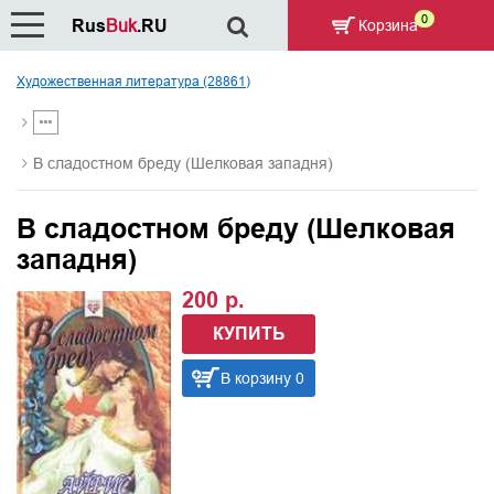
0
Rus
Buk
.RU
Корзина
Художественная литература (28861)
В сладостном бреду (Шелковая западня)
В сладостном бреду (Шелковая
западня)
200 р.
КУПИТЬ
В корзину 0