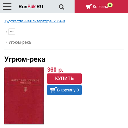
0
Rus
Buk
.RU
Корзина
Художественная литература (28549)
Угрюм-река
Угрюм-река
360 р.
КУПИТЬ
В корзину 0