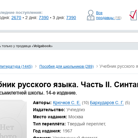
ледние поступления:
Все
одня:
2670
• 2 дня:
7390
• 3 дня:
7390
продавцы
(16)
 только у продавца «
Volgabook
»
Учебник русского я
литература (1445)
Пособия для школьников (289)
ник русского языка. Часть II. Синт
сьмилетней школы. 14-е издание.
Авторы:
Крючков С. Е.
(10)
Бархударов С. Г.
(5)
Издательство:
Учпедгиз
Место издания:
Москва
Тип переплёта:
Твердый переплет,
Год издания:
1967