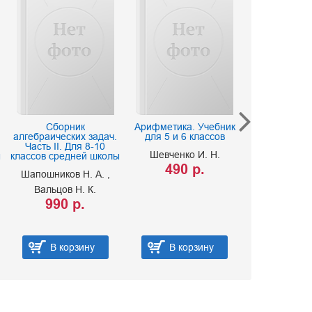
Сборник
Арифметика. Учебник
История ССС
алгебраических задач.
для 5 и 6 классов
книга для 4-
Часть II. Для 8-10
Шевченко И. Н.
Алексеев
ы
классов средней школы
490 р.
Карцов 
Шапошников Н. А.
490 
Вальцов Н. К.
990 р.
В корзину
В корзину
В ко