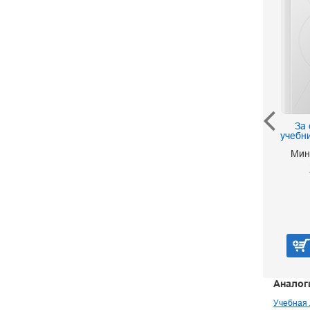
Русская речь в
За
картинках. Части 1, 2
учебн
Баранников И. В.
Минк
Варковицкая Л. А.
990 р.
В корзину
Аналог
Учебная 