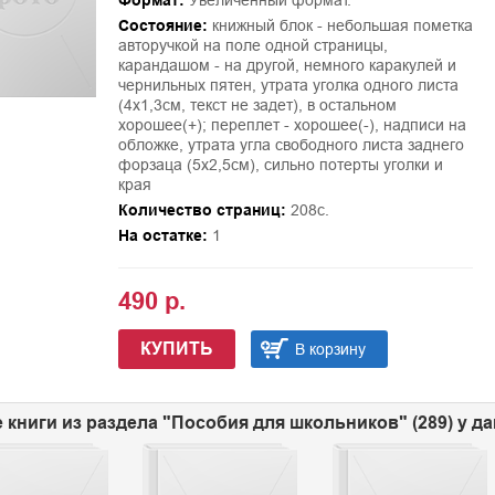
Формат:
Увеличенный формат.
Состояние:
книжный блок - небольшая пометка
авторучкой на поле одной страницы,
карандашом - на другой, немного каракулей и
чернильных пятен, утрата уголка одного листа
(4х1,3см, текст не задет), в остальном
хорошее(+); переплет - хорошее(-), надписи на
обложке, утрата угла свободного листа заднего
форзаца (5х2,5см), сильно потерты уголки и
края
Количество страниц:
208с.
На остатке:
1
490 р.
КУПИТЬ
В корзину
 книги из раздела "Пособия для школьников" (289) у д