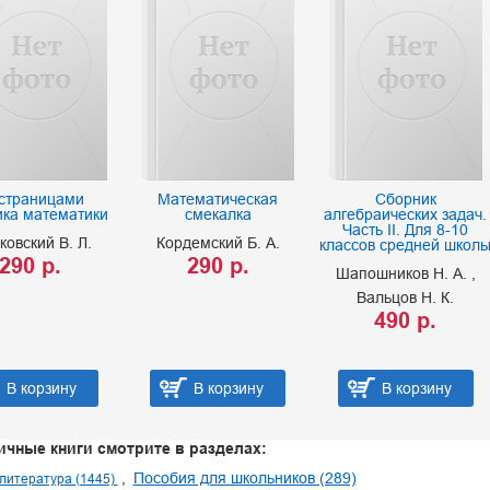
 страницами
Математическая
Сборник
ика математики
смекалка
алгебраических задач.
Часть II. Для 8-10
овский В. Л.
Кордемский Б. А.
классов средней школ
290 р.
290 р.
Шапошников Н. А.
Вальцов Н. К.
490 р.
В корзину
В корзину
В корзину
ичные книги смотрите в разделах:
Пособия для школьников (289)
литература (1445)