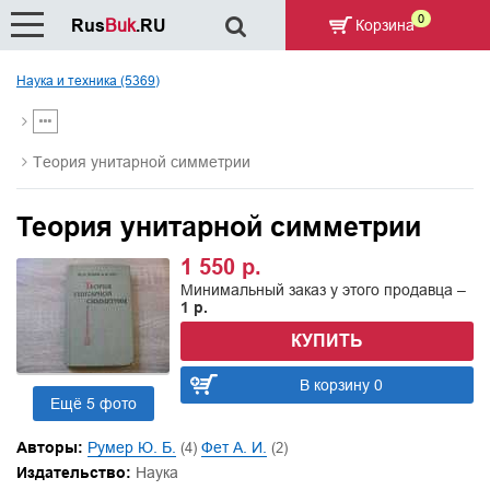
0
Rus
Buk
.RU
Корзина
Наука и техника (5369)
Теория унитарной симметрии
Теория унитарной симметрии
1 550 р.
Минимальный заказ у этого продавца –
1 р.
КУПИТЬ
В корзину 0
Ещё 5 фото
Авторы:
Румер Ю. Б.
(4)
Фет А. И.
(2)
Издательство:
Наука