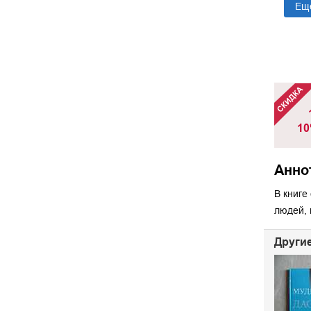
Ещ
10
Анно
В книге
людей, 
Другие