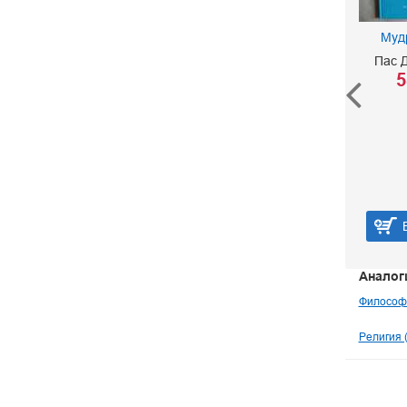
Муд
Пас 
5
Вечерние беседы со
Шри Ауробиндо. Том 1
Пурани А. Б.
260 р.
В корзину
Аналог
Философ
Религия 