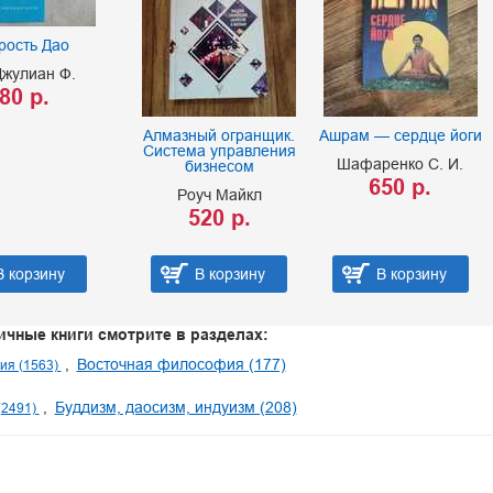
рость Дао
Джулиан Ф.
80 р.
Алмазный огранщик.
Ашрам — сердце йоги
Система управления
Шафаренко С. И.
бизнесом
650 р.
Роуч Майкл
520 р.
В корзину
В корзину
В корзину
ичные книги смотрите в разделах:
Восточная философия (177)
ия (1563)
Буддизм, даосизм, индуизм (208)
(2491)