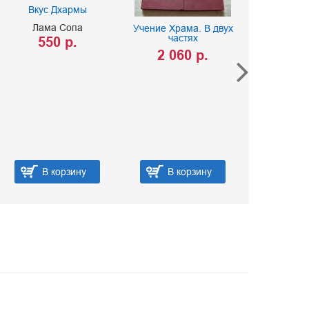
Вкус Дхармы
Лама Сопа
Учение Храма. В двух
Пранаяма.
частях
тайнам
550 р.
2 060 р.
Ван Лисбе
3 870
В корзину
В корзину
В ко