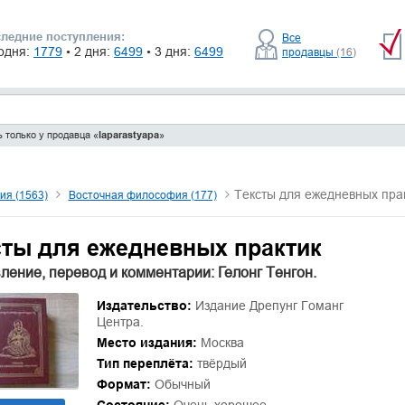
ледние поступления:
Все
одня:
1779
• 2 дня:
6499
• 3 дня:
6499
продавцы
(16)
 только у продавца «
laparastyapa
»
Тексты для ежедневных пра
я (1563)
Восточная философия (177)
сты для ежедневных практик
ление, перевод и комментарии: Гелонг Тенгон.
Издательство:
Издание Дрепунг Гоманг
Центра.
Место издания:
Москва
Тип переплёта:
твёрдый
Формат:
Обычный