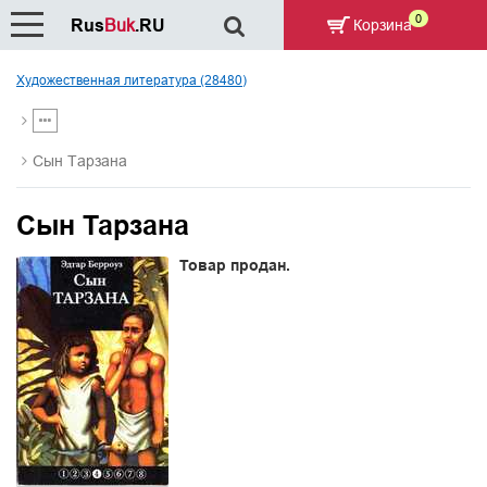
0
Rus
Buk
.RU
Корзина
Художественная литература (28480)
Сын Тарзана
Сын Тарзана
Товар продан.