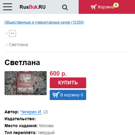
0
Rus
Buk
.RU
Корзина
Общественные и гуманитарные науки (10359)
Светлана
Светлана
600 р.
КУПИТЬ
В корзину 0
Автор:
Чигирин И.
(2)
Издательство:
Место издания:
Москва
Тип переплёта:
твёрдый