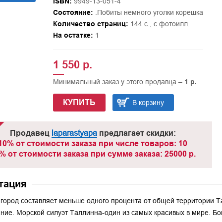
ISBN:
9949-13-051-4
Состояние:
.Побиты немного уголки корешка
Количество страниц:
144 с., с фотоилл.
На остатке:
1
1 550 р.
Минимальный заказ у этого продавца –
1 р.
КУПИТЬ
В корзину
Продавец
laparastyapa
предлагает скидки:
10% от стоимости заказа при числе товаров: 10
% от стоимости заказа при сумме заказа: 25000 р.
тация
город составляет меньше одного процента от общей территории Та
ние. Морской силуэт Таллинна-один из самых красивых в мире. Б