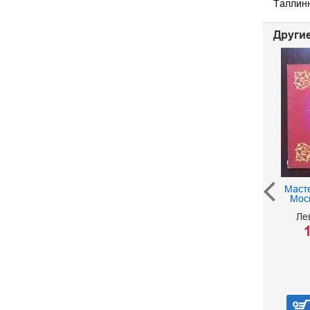
Таллин
Другие
Особняк на
Фурштатской. От князя
Кочубея к "Кочубей
Клубу"
650 р.
Маст
Моск
Ле
1
В корзину