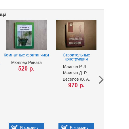
вца
Комнатные фонтанчики
Строительные
конструкции
Мюллер Рената
а
Маилян Р. Л.
520 р.
Маилян Д. Р.
Веселов Ю. А.
970 р.
Оборонит
укрепления 
Новго
Воробьев
Орлов С
320 
В корзину
В корзину
В ко