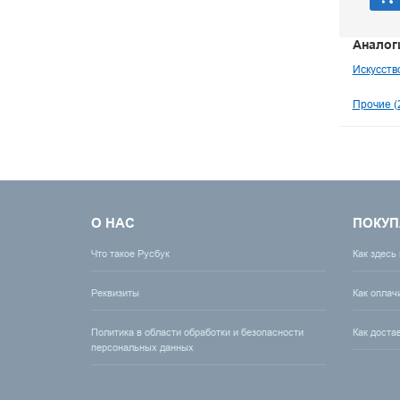
Аналог
Искусств
Прочие (
О НАС
ПОКУП
Что такое Русбук
Как здесь
Реквизиты
Как оплач
Политика в области обработки и безопасности
Как доста
персональных данных