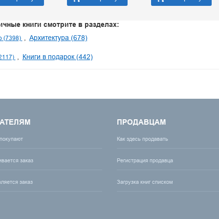
ичные книги смотрите в разделах:
Архитектура (678)
о (7398)
Книги в подарок (442)
2117)
АТЕЛЯМ
ПРОДАВЦАМ
 покупают
Как здесь продавать
ивается заказ
Регистрация продавца
вляется заказ
Загрузка книг списком