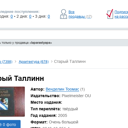
ледние поступления:
Все
Подпис
одня:
0
• 2 дня:
0
• 3 дня:
0
продавцы
(17)
на расс
 только у продавца «
laparastyapa
»
Старый Таллинн
о (7398)
Архитектура (678)
рый Таллинн
Автор:
Венделин Тоомас
(1)
Издательство:
Pixelmeister OU
Место издания:
Тип переплёта:
твёрдый
Год издания:
2005
Формат:
Очень большой
ё 0 фото