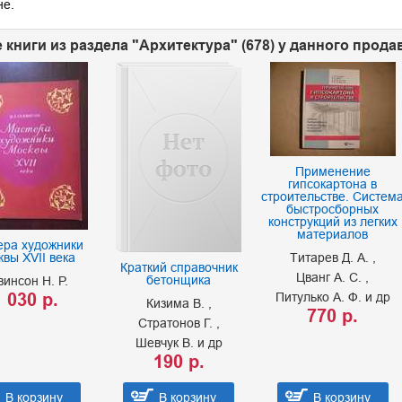
не.
 книги из раздела "Архитектура" (678) у данного прода
Применение
гипсокартона в
строительстве. Систем
быстросборных
конструкций из легких
материалов
ера художники
вы XVII века
Титарев Д. А.
Краткий справочник
Цванг А. С.
бетонщика
винсон Н. Р.
 030 р.
Питулько А. Ф. и др
Кизима В.
770 р.
Стратонов Г.
Шевчук В. и др
190 р.
В корзину
В корзину
В корзину