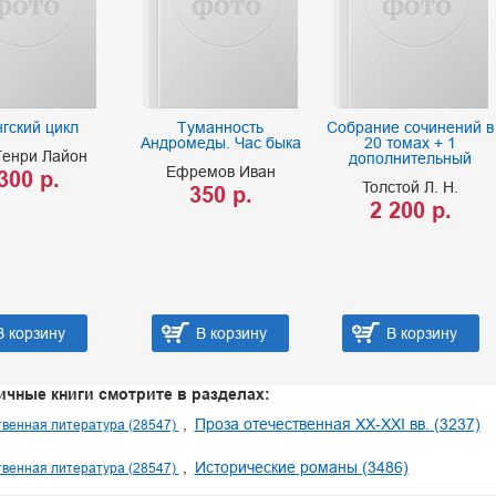
гский цикл
Туманность
Собрание сочинений в
Андромеды. Час быка
20 томах + 1
Генри Лайон
дополнительный
Ефремов Иван
300 р.
Толстой Л. Н.
350 р.
2 200 р.
В корзину
В корзину
В корзину
ичные книги смотрите в разделах:
Проза отечественная XX-XXI вв. (3237)
венная литература (28547)
Исторические романы (3486)
венная литература (28547)