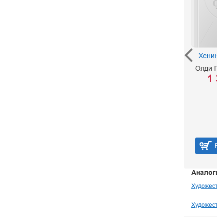
Благие намерения
Хенин
Лукин Е. Ю.
Олди 
400 р.
1 
В корзину
Аналог
Художест
Художест