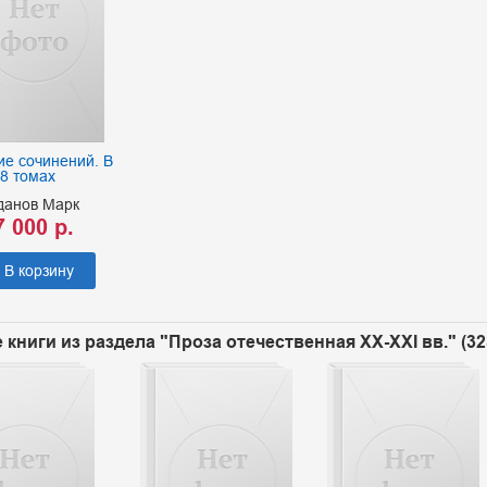
е сочинений. В
8 томах
данов Марк
7 000 р.
В корзину
 книги из раздела "Проза отечественная XX-XXI вв." (3