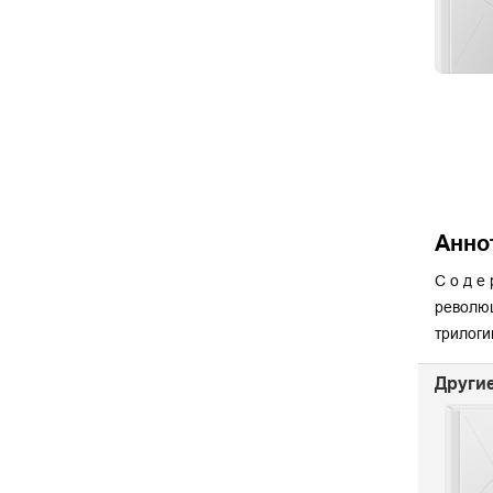
Анно
С о д е
революц
трилоги
Другие