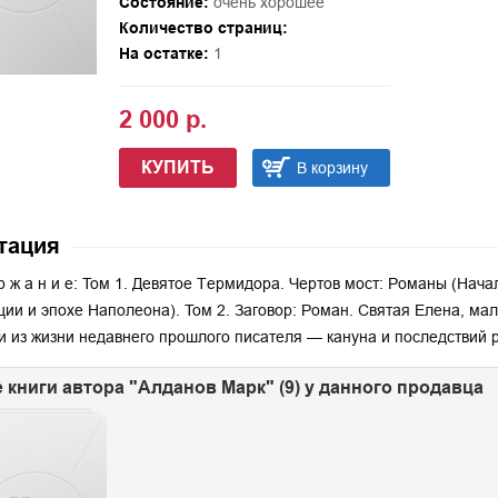
Состояние:
очень хорошее
Количество страниц:
На остатке:
1
2 000 р.
КУПИТЬ
В корзину
тация
 р ж а н и е: Том 1. Девятое Термидора. Чертов мост: Романы (На
ии и эпохе Наполеона). Том 2. Заговор: Роман. Святая Елена, мал
и из жизни недавнего прошлого писателя — кануна и последствий р
 книги автора "Алданов Марк" (9) у данного продавца