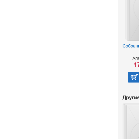
Собрани
Ал
1
Другие