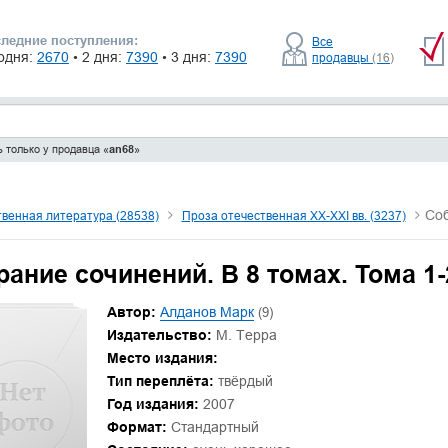
ледние поступления:
Все
одня:
2670
• 2 дня:
7390
• 3 дня:
7390
продавцы
(16)
 только у продавца «
an68
»
Соб
венная литература (28538)
Проза отечественная XX-XXI вв. (3237)
ание сочинений. В 8 томах. Тома 1-
Автор:
Алданов Марк
(9)
Издательство:
М. Терра
Место издания:
Тип переплёта:
твёрдый
Год издания:
2007
Формат:
Стандартный