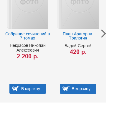
Собрание сочинений в
План Арагорна.
Темный 
7 томах
Трилогия
Трилогия в о
Тяжело
Некрасов Николай
Бадей Сергей
младшим… М
Алексеевич
все обидеть
420 р.
Что вырос
2 200 р.
выро
Баштовая
Иванова В
1 250
В корзину
В корзину
В ко