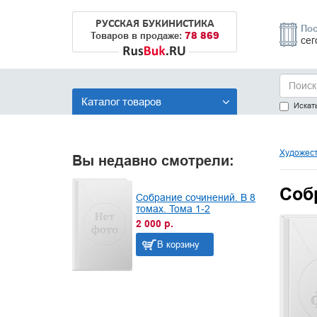
РУССКАЯ БУКИНИСТИКА
Пос
78 869
Товаров в продаже:
сег
Каталог товаров
Искать
Художест
Вы недавно смотрели:
Собр
Собрание сочинений. В 8
томах. Тома 1-2
2 000 р.
В корзину