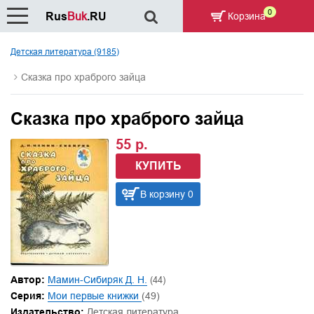
0
Rus
Buk
.RU
Корзина
Детская литература (9185)
Сказка про храброго зайца
Сказка про храброго зайца
55 р.
КУПИТЬ
В корзину 0
Автор:
Мамин-Сибиряк Д. Н.
(44)
Серия:
Мои первые книжки
(49)
Издательство:
Детская литература