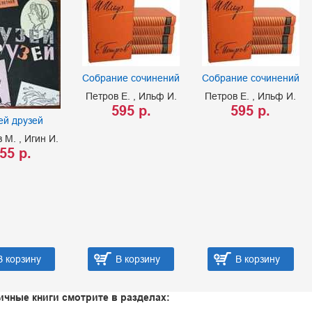
Собрание сочинений
Собрание сочинений
Петров Е.
Ильф И.
Петров Е.
Ильф И.
595 р.
595 р.
ей друзей
в М.
Игин И.
55 р.
В корзину
В корзину
В корзину
ичные книги смотрите в разделах: