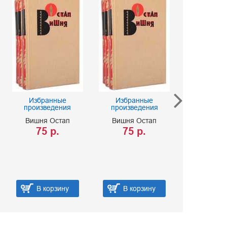
Избранные
Избранные
произведения
произведения
Юмор сер
Вишня Остап
Вишня Остап
писат
75 р.
75 р.
Эренбург
Достоевски
Булгаков М.
45 
В корзину
В корзину
В ко