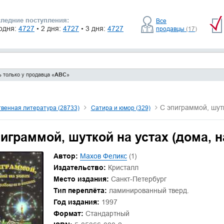
ледние поступления:
Все
одня:
4727
• 2 дня:
4727
• 3 дня:
4727
продавцы
(17)
 только у продавца «
ABC
»
С эпиграммой, шутк
венная литература (28733)
Сатира и юмор (329)
играммой, шуткой на устах (дома, на
Автор:
Махов Феликс
(1)
Издательство:
Кристалл
Место издания:
Санкт-Петербург
Тип переплёта:
ламинированный тверд.
Год издания:
1997
Формат:
Стандартный