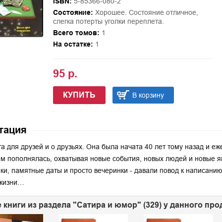
ISBN:
5-85366-080-2
Состояние:
Хорошее. Состояние отличное,
слегка потерты уголки переплета.
Всего томов:
1
На остатке:
1
95 р.
КУПИТЬ
В корзину
тация
га для друзей и о друзьях. Она была начата 40 лет тому назад и е
м пополнялась, охватывая новые события, новых людей и новые я
ки, памятные даты и просто вечеринки - давали повод к написанию
 жизни…
 книги из раздела "Сатира и юмор" (329) у данного про