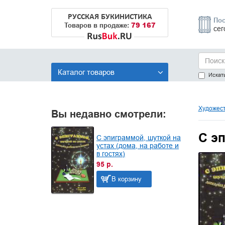
РУССКАЯ БУКИНИСТИКА
Пос
79 167
Товаров в продаже:
сег
Каталог товаров
Искать
Художест
Вы недавно смотрели:
С эп
С эпиграммой, шуткой на
устах (дома, на работе и
в гостях)
95 р.
В корзину