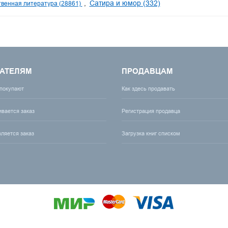
Сатира и юмор (332)
венная литература (28861)
АТЕЛЯМ
ПРОДАВЦАМ
 покупают
Как здесь продавать
ивается заказ
Регистрация продавца
вляется заказ
Загрузка книг списком