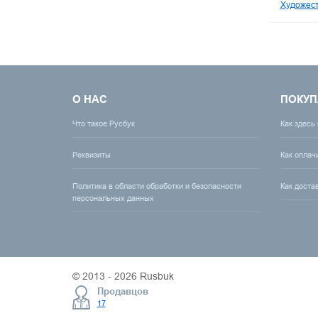
Художест
О НАС
ПОКУП
Что такое Русбук
Как здесь
Реквизиты
Как оплач
Политика в области обработки и безопасности
Как доста
персональных данных
© 2013 - 2026 Rusbuk
Продавцов
17