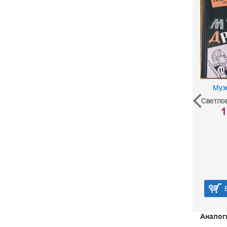
Муз
Светло
1
Трое в лодке (не считая
собаки)
Джером Джером К.
185 р.
В корзину
Аналог