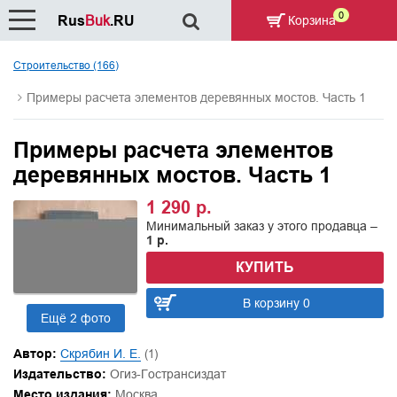
0
Rus
Buk
.RU
Корзина
Строительство (166)
Примеры расчета элементов деревянных мостов. Часть 1
Примеры расчета элементов
деревянных мостов. Часть 1
1 290 р.
Минимальный заказ у этого продавца –
1 р.
КУПИТЬ
В корзину 0
Ещё 2 фото
Автор:
Скрябин И. Е.
(1)
Издательство:
Огиз-Гострансиздат
Место издания:
Москва