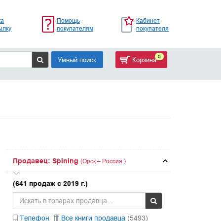
ка
Помощь
Кабинет
ылку
покупателям
покупателя
0
Умный поиск
Корзина
Продавец: Spining
(Орск – Россия.)
(641 продаж с 2019 г.)
Телефон
Все книги продавца
(5493)