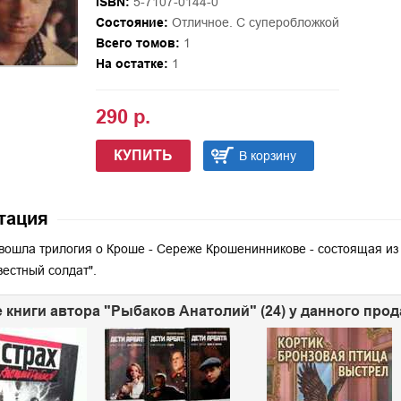
ISBN:
5-7107-0144-0
Состояние:
Отличное. С суперобложкой
Всего томов:
1
На остатке:
1
290 р.
КУПИТЬ
В корзину
тация
 вошла трилогия о Кроше - Сереже Крошенинникове - состоящая из
вестный солдат".
 книги автора "Рыбаков Анатолий" (24) у данного про