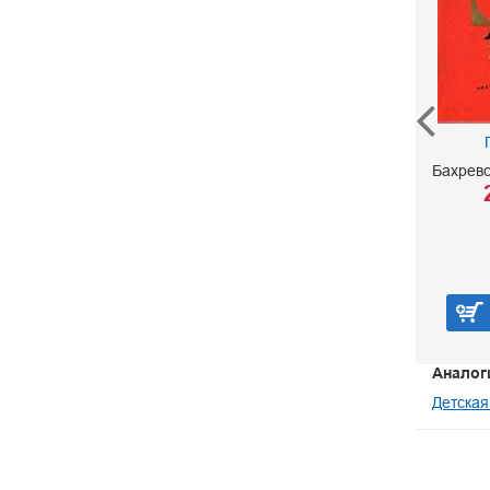
Избранное
Томин Ю. Г.
490 р.
Бахревс
В корзину
Аналог
Детская