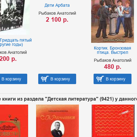
Дети Арбата
Рыбаков Анатолий
2 100 р.
(Тридцать пятый
ругие годы)
Кортик. Бронзовая
ков Анатолий
птица. Выстрел
200 р.
Рыбаков Анатолий
480 р.
В корзину
В корзину
В корзину
 книги из раздела "Детская литература" (9421) у данно