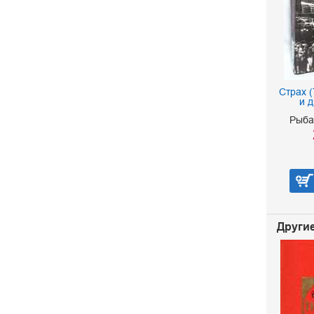
Страх 
и д
Рыба
Другие