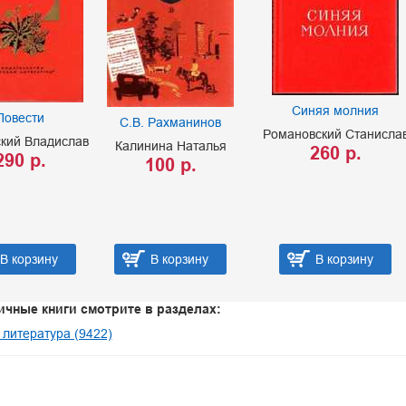
Синяя молния
Повести
С.В. Рахманинов
Романовский Станисла
кий Владислав
Калинина Наталья
260 р.
290 р.
100 р.
В корзину
В корзину
В корзину
ичные книги смотрите в разделах:
 литература (9422)