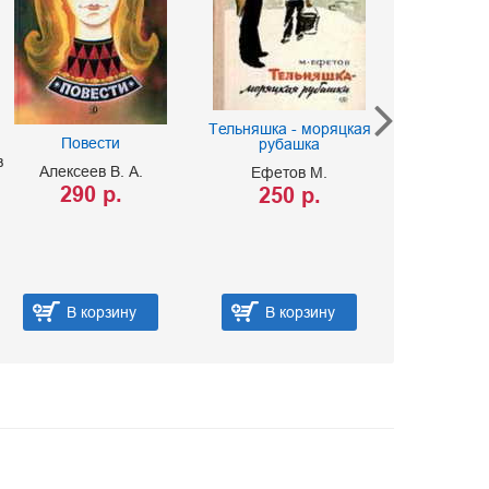
Легенды о
Тыч
Тельняшка - моряцкая
Повести
рубашка
Панькин
в
150 
Алексеев В. А.
Ефетов М.
290 р.
250 р.
В корзину
В корзину
В ко