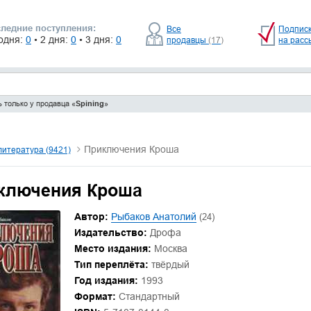
ледние поступления:
Все
Подпис
одня:
0
• 2 дня:
0
• 3 дня:
0
продавцы
(17)
на расс
 только у продавца «
Spining
»
Приключения Кроша
литература (9421)
ключения Кроша
Автор:
Рыбаков Анатолий
(24)
Издательство:
Дрофа
Место издания:
Москва
Тип переплёта:
твёрдый
Год издания:
1993
Формат:
Стандартный