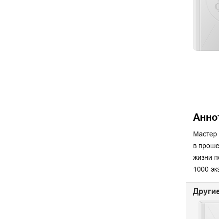
Анно
Мастер 
в проше
жизни п
1000 экз
Другие