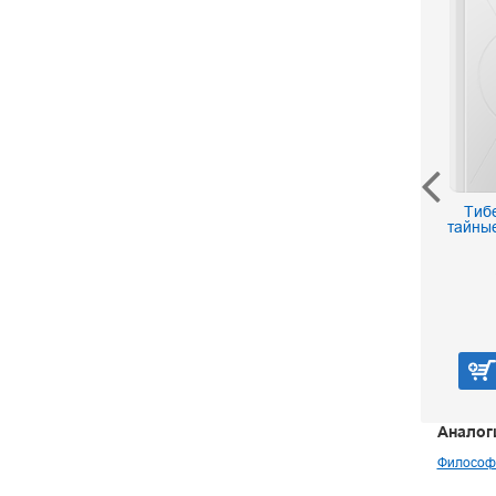
Мудрецы Китая. Ян Чжу,
Тибе
Лецзы, Чжуанцзы
тайные
290 р.
В корзину
Аналог
Философ