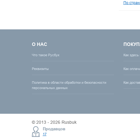
По стран
О НАС
ПОКУП
Что такое Русбук
Как здесь
Реквизиты
Как оплач
Политика в области обработки и безопасности
Как доста
персональных данных
© 2013 - 2026 Rusbuk
Продавцов
17