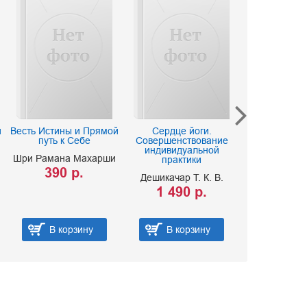
и
Весть Истины и Прямой
Сердце йоги.
Дао Дэ Цзы
путь к Себе
Совершенствование
Книга пути и
индивидуальной
Шри Рамана Махарши
Лао-
практики
390 р.
250 
Дешикачар Т. К. В.
1 490 р.
В корзину
В корзину
В ко