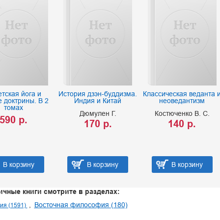
тская йога и
История дзэн-буддизма.
Классическая веданта 
 доктрины. В 2
Индия и Китай
неоведантизм
томах
Дюмулен Г.
Костюченко В. С.
590 р.
170 р.
140 р.
В корзину
В корзину
В корзину
ичные книги смотрите в разделах:
Восточная философия (180)
ия (1591)