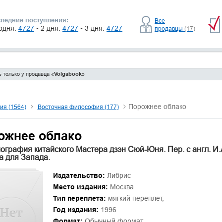
ледние поступления:
Все
одня:
4727
• 2 дня:
4727
• 3 дня:
4727
продавцы
(17)
 только у продавца «
Volgabook
»
Порожнее облако
я (1564)
Восточная философия (177)
ожнее облако
ография китайского Мастера дзэн Сюй-Юня. Пер. с англ. И.
а для Запада.
Издательство:
Либрис
Место издания:
Москва
Тип переплёта:
мягкий переплет,
Год издания:
1996
Формат:
Обычный формат.